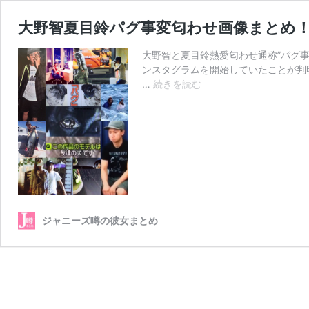
大野智夏目鈴パグ事変匂わせ画像まとめ
大野智と夏目鈴熱愛匂わせ通称”パグ
ンスタグラムを開始していたことが判明
大
…
続きを読む
野
智
夏
目
鈴
パ
グ
事
変
ジャニーズ噂の彼女まとめ
匂
わ
せ
画
像
ま