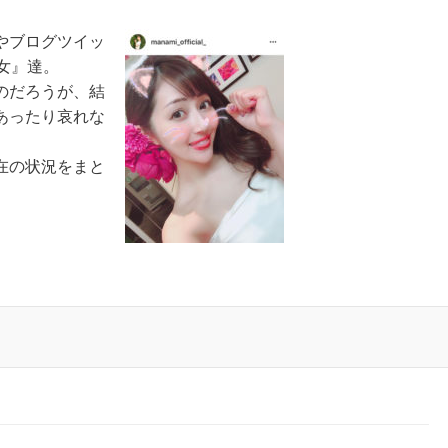
やブログツイッ
女』達。
のだろうが、結
あったり哀れな
在の状況をまと