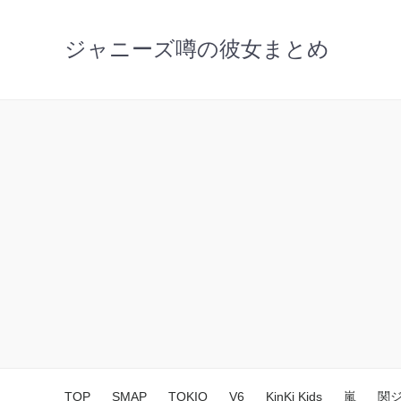
ジャニーズ噂の彼女まとめ
TOP
SMAP
TOKIO
V6
KinKi Kids
嵐
関