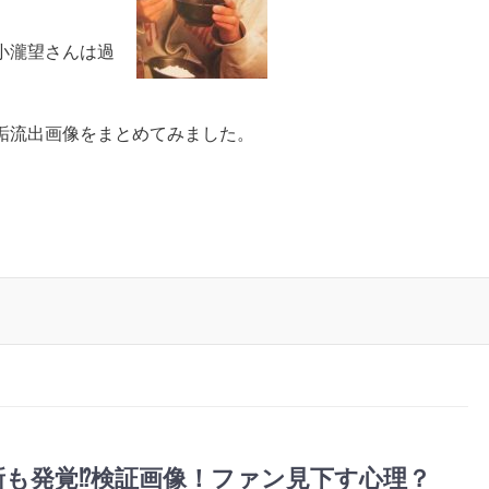
小瀧望さんは過
垢流出画像をまとめてみました。
新も発覚⁉︎検証画像！ファン見下す心理？