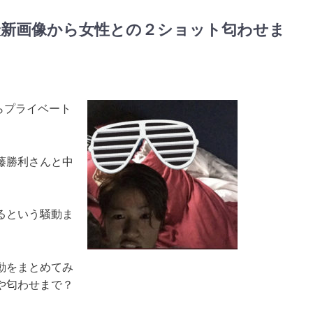
最新画像から女性との２ショット匂わせま
からプライベート
藤勝利さんと中
るという騒動ま
動をまとめてみ
や匂わせまで？