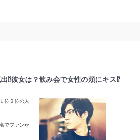
⁉︎彼女は？飲み会で女性の頬にキス⁉︎
んと１位２位の人
ビ名でファンか
。