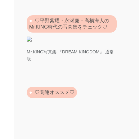
♡平野紫耀・永瀬廉・高橋海人の
Mr.KING時代の写真集をチェック♡
Mr.KING写真集 『DREAM KINGDOM』 通常
版
♡関連オススメ♡