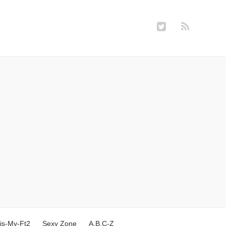
is-My-Ft2
Sexy Zone
A.B.C-Z