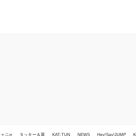
ジャニ∞
タッキー＆翼
KAT-TUN
NEWS
Hey!Say!JUMP
K