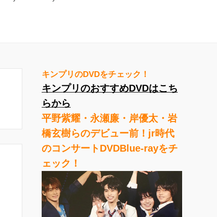
キンプリのDVDをチェック！
キンプリのおすすめDVDはこち
らから
平野紫耀・永瀬廉・岸優太・岩
橋玄樹らのデビュー前！jr時代
のコンサートDVDBlue-rayをチ
ェック！