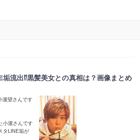
E垢流出⁉︎黒髪美女との真相は？画像まとめ
小瀧望さんです
た小瀧さんです
タLINE垢が