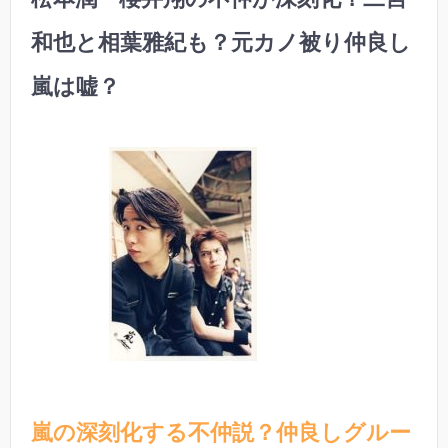
和也と相葉雅紀も？元カノ被り仲良し
嵐は嘘？
嵐の深刻化する不仲説？仲良しグルー