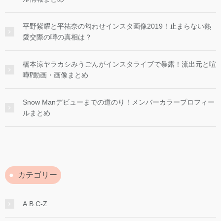
平野紫耀と平祐奈の匂わせインスタ画像2019！止まらない熱
愛交際の噂の真相は？
橋本涼ヤラカシみうごんがインスタライブで暴露！流出元と喧
嘩⁉︎動画・画像まとめ
Snow Manデビューまでの道のり！メンバーカラープロフィー
ルまとめ
カテゴリー
A.B.C-Z