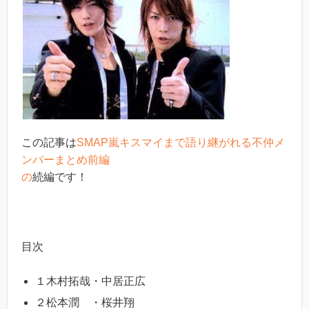
この記事は
SMAP嵐キスマイまで語り継がれる不仲メ
ンバーまとめ前編
の
続編です！
目次
１木村拓哉・中居正広
２松本潤 ・桜井翔