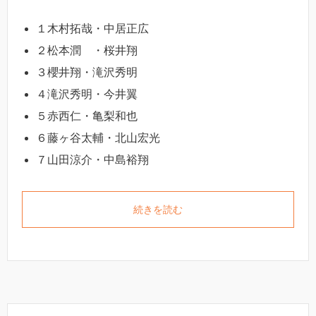
１木村拓哉・中居正広
２松本潤 ・桜井翔
３櫻井翔・滝沢秀明
４滝沢秀明・今井翼
５赤西仁・亀梨和也
６藤ヶ谷太輔・北山宏光
７山田涼介・中島裕翔
続きを読む