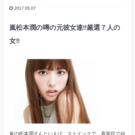
2017.05.07
嵐松本潤の噂の元彼女達‼︎厳選７人の
女‼︎
嵐の松本潤さんといえば、ストイックで、真面目で頑