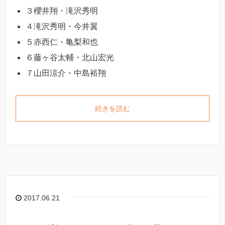
３櫻井翔・滝沢秀明
４滝沢秀明・今井翼
５赤西仁・亀梨和也
６藤ヶ谷太輔・北山宏光
７山田涼介・中島裕翔
続きを読む
2017.06.21