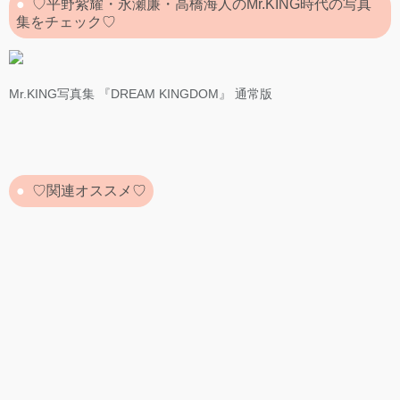
♡平野紫耀・永瀬廉・高橋海人のMr.KING時代の写真
集をチェック♡
Mr.KING写真集 『DREAM KINGDOM』 通常版
♡関連オススメ♡