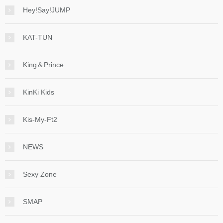
Hey!Say!JUMP
KAT-TUN
King＆Prince
KinKi Kids
Kis-My-Ft2
NEWS
Sexy Zone
SMAP