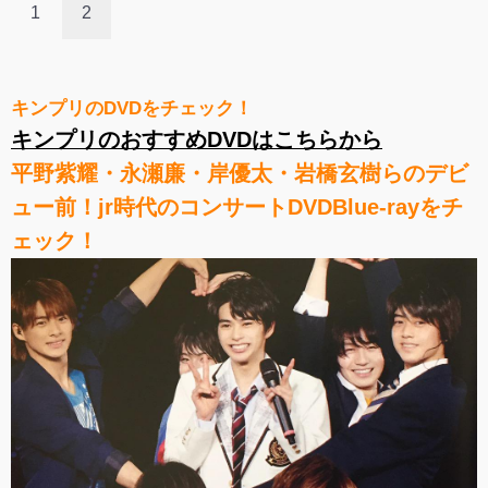
1
2
キンプリのDVDをチェック！
キンプリのおすすめDVDはこちらから
平野紫耀・永瀬廉・岸優太・岩橋玄樹らのデビ
ュー前！jr時代のコンサートDVDBlue-rayをチ
ェック！