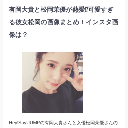
有岡大貴と松岡茉優が熱愛⁉︎可愛すぎ
る彼女松岡の画像まとめ！インスタ画
像は？
Hey!Say!JUMPの有岡大貴さんと女優松岡茉優さんの