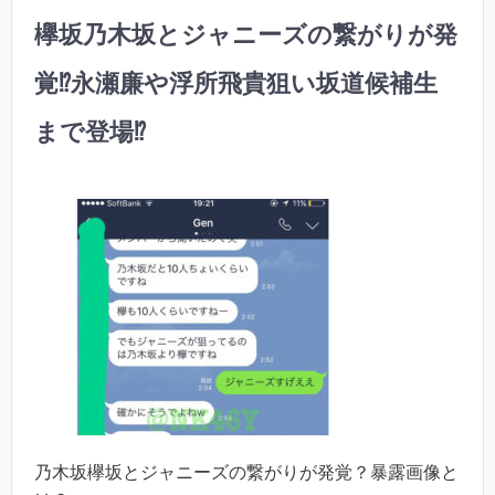
欅坂乃木坂とジャニーズの繋がりが発
覚⁉︎永瀬廉や浮所飛貴狙い坂道候補生
まで登場⁉︎
乃木坂欅坂とジャニーズの繋がりが発覚？暴露画像と