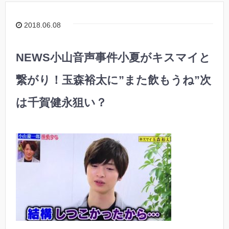
2018.06.08
NEWS小山音声事件小夏がキスマイと
繋がり！玉森裕太に”また飲もうね”次
は千賀健永狙い？