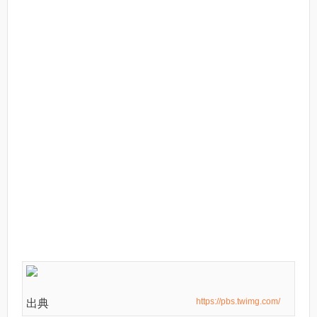
https://pbs.twimg.com/
出典