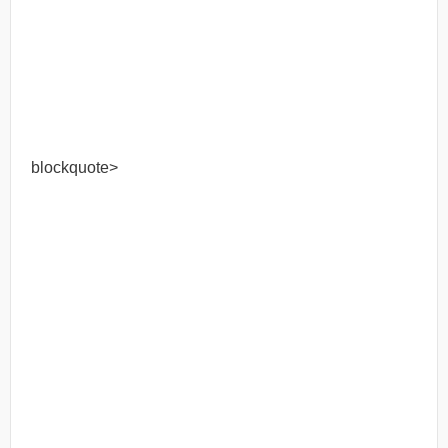
blockquote>