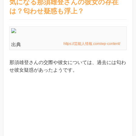
気になる那須雄登さんの彼女の存在
は？匂わせ疑惑も浮上？
https://芸能人情報.com/wp-content/
出典
那須雄登さんの交際や彼女については、過去には匂わ
せ彼女疑惑があったようです。