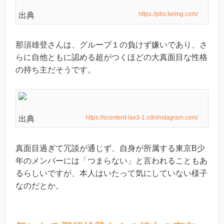
https://pbs.twimg.com/
出典
那須雄登さんは、グループ１の負けず嫌いであり、さ
らに自他ともに認める超がつくほどの大真面目な性格
の持ち主だそうです。
https://scontent-lax3-1.cdninstagram.com/
出典
真面目過ぎて冗談が通じず、自身が所属する東京B少
年のメンバーには「つまらない」と言われることもあ
るらしいですが、本人はいたって気にしていない様子
なのだとか。