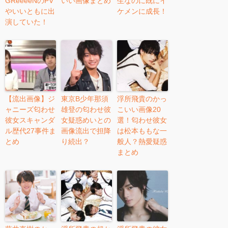
GReeeeNのPV
いい画像まとめ
生なのに既にイ
やいいともに出
ケメンに成長！
演していた！
【流出画像】ジ
東京B少年那須
浮所飛貴のかっ
ャニーズ匂わせ
雄登の匂わせ彼
こいい画像20
彼女スキャンダ
女疑惑めいとの
選！匂わせ彼女
ル歴代27事件ま
画像流出で担降
は松本ももな一
とめ
り続出？
般人？熱愛疑惑
まとめ