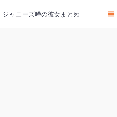
ジャニーズ噂の彼女まとめ