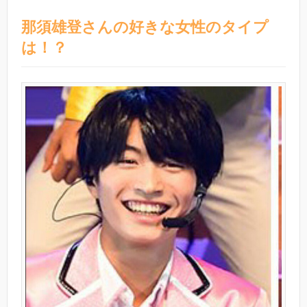
那須雄登さんの好きな女性のタイプ
は！？