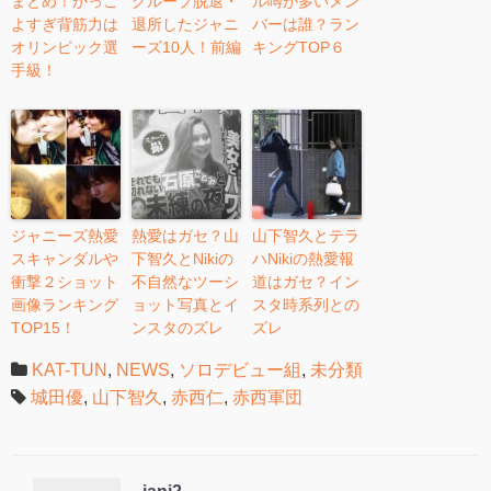
まとめ！かっこ
グループ脱退・
ル噂が多いメン
よすぎ背筋力は
退所したジャニ
バーは誰？ラン
オリンピック選
ーズ10人！前編
キングTOP６
手級！
ジャニーズ熱愛
熱愛はガセ？山
山下智久とテラ
スキャンダルや
下智久とNikiの
ハNikiの熱愛報
衝撃２ショット
不自然なツーシ
道はガセ？イン
画像ランキング
ョット写真とイ
スタ時系列との
TOP15！
ンスタのズレ
ズレ
KAT-TUN
,
NEWS
,
ソロデビュー組
,
未分類
城田優
,
山下智久
,
赤西仁
,
赤西軍団