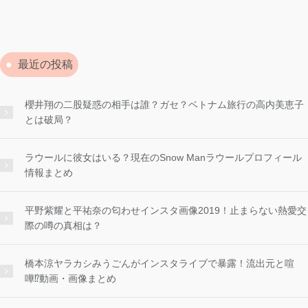
最近の投稿
櫻井翔の二股疑惑の相手は誰？ガセ？ベトナム旅行の高内美恵子
とは破局？
ラウールに彼女はいる？現在のSnow Manラウールプロフィール
情報まとめ
平野紫耀と平祐奈の匂わせインスタ画像2019！止まらない熱愛交
際の噂の真相は？
橋本涼ヤラカシみうごんがインスタライブで暴露！流出元と喧
嘩⁉︎動画・画像まとめ