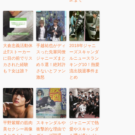
Jr.まで
大倉忠義活動休
手越祐也がディ
2018年ジャニ
止⁉︎ストーカー
スった先輩同僚
ーズスキャンダ
に目の前でリス
ジャニーズまと
ルニュースラン
カされた経験
め５選！絶対許
キング10！熱愛
も？女は誰？
さないとファン
流出脱退事件ま
激怒
とめ
平野紫耀の筋肉
スキャンダルや
ジャニーズで熱
美セクシー画像
衝撃的な理由で
愛やスキャンダ