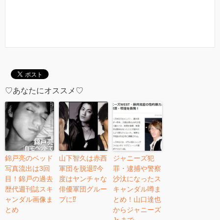
♡あなたにオススメ♡
錦戸亮のベッド
山下智久は赤西
ジャニーズ犯
写真流出は3回
軍団を脱退⁉︎今
罪・逮捕や警察
目！錦戸の過去
度はヤンチャな
沙汰になったス
歴代週刊誌スキ
俳優軍団グルー
キャンダル噂ま
ャンダル画像ま
プに⁉︎
とめ！山口達也
とめ
からジャニーズ