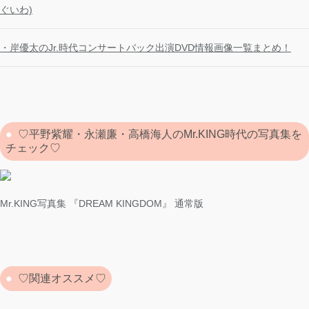
ぐいわ)
・岸優太のJr.時代コンサートバック出演DVD情報画像一覧まとめ！
♡平野紫耀・永瀬廉・高橋海人のMr.KING時代の写真集を
チェック♡
Mr.KING写真集 『DREAM KINGDOM』 通常版
♡関連オススメ♡