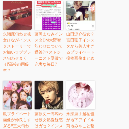
永瀬廉匂わせ彼
藤岡まなみイン
山田涼介彼女？
女ひながインス
スタDM大野智
宮田聡子インス
タストーリーで
匂わせについて
タから美人すぎ
お揃いラブブレ
返答⁉︎ベストジ
るプライベート
ス匂わせまく
ーニスト受賞で
投稿画像まとめ
り⁉︎高校の同級
充実な毎日⁉︎
生？
嵐プライベート
藤原丈一郎匂わ
永瀬廉手越祐也
画像が仲良しす
せ彼女熱愛疑惑
が地下アイドル
ぎる⁉︎三大匂わ
はガセ？インス
菊地みやこと繋