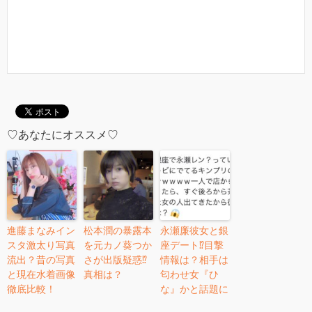
♡あなたにオススメ♡
進藤まなみイン
松本潤の暴露本
永瀬廉彼女と銀
スタ激太り写真
を元カノ葵つか
座デート⁉︎目撃
流出？昔の写真
さが出版疑惑⁉︎
情報は？相手は
と現在水着画像
真相は？
匂わせ女『ひ
徹底比較！
な』かと話題に