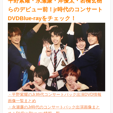
平野紫耀・永瀬廉・岸優太・岩橋玄樹
らのデビュー前！jr時代のコンサート
DVDBlue-rayをチェック！
・平野紫耀のJr.時代コンサートバック出演DVD情報
画像一覧まとめ
・永瀬廉のJr時代のコンサートバック出演画像まと