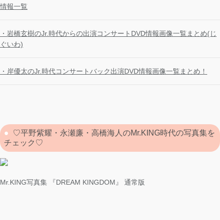
情報一覧
・岩橋玄樹のJr.時代からの出演コンサートDVD情報画像一覧まとめ(じ
ぐいわ)
・岸優太のJr.時代コンサートバック出演DVD情報画像一覧まとめ！
♡平野紫耀・永瀬廉・高橋海人のMr.KING時代の写真集を
チェック♡
Mr.KING写真集 『DREAM KINGDOM』 通常版