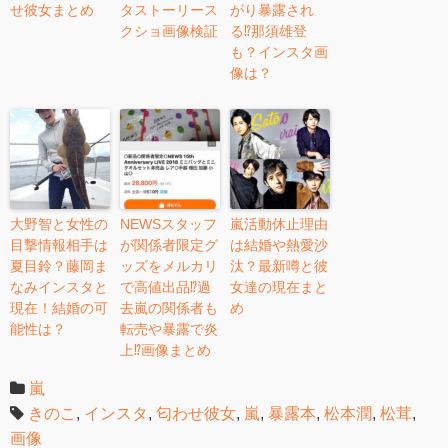
せ彼女まとめ
タストーリース
がり暴露され
クショ画像検証
る⁉︎那須雄登
も？インスタ画
像は？
大野智と女性の
NEWSスタッフ
嵐活動休止理由
目撃情報相手は
が関係者限定グ
は結婚や熱愛沙
夏目鈴？藤岡ま
ッズをメルカリ
汰？最新噂と彼
なみインスタと
で高値出品⁉︎過
女達の現在まと
現在！結婚の可
去嵐の関係者も
め
能性は？
転売や暴露で炎
上⁉︎画像まとめ
嵐
きのこ
,
インスタ
,
匂わせ彼女
,
嵐
,
暴露本
,
松本潤
,
松茸
,
画像