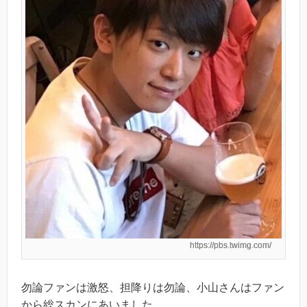
https://pbs.twimg.com/
https://pbs.twimg.com/
勿論ファンは激怒、担降りは勿論、小山さんはファン
から総スカンにあいました。