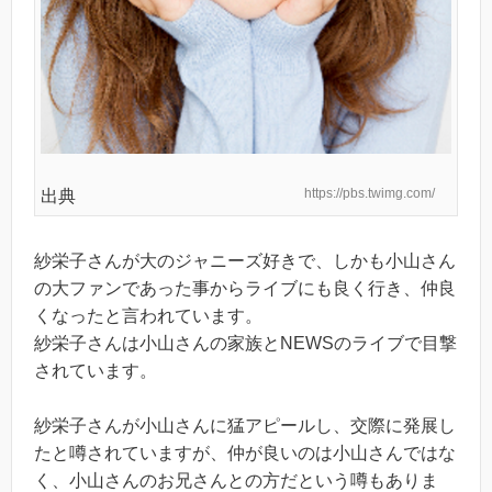
https://pbs.twimg.com/
出典
紗栄子さんが大のジャニーズ好きで、しかも小山さん
の大ファンであった事からライブにも良く行き、仲良
くなったと言われています。
紗栄子さんは小山さんの家族とNEWSのライブで目撃
されています。
紗栄子さんが小山さんに猛アピールし、交際に発展し
たと噂されていますが、仲が良いのは小山さんではな
く、小山さんのお兄さんとの方だという噂もありま