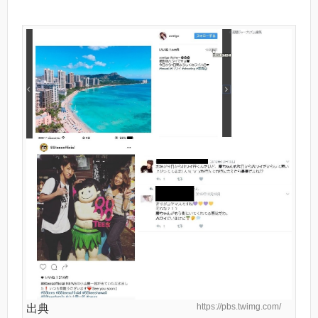
https://pbs.twimg.com/
出典