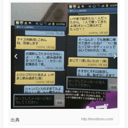
http://trendboxs.com/
出典