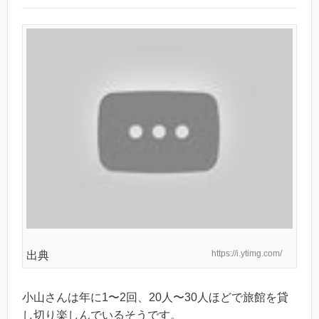
https://i.ytimg.com/
出典
小山さんは年に1〜2回、20人〜30人ほどで旅館を貸
し切り楽しんでいるそうです。