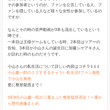
その参加者というのが、ファンを公言している人、フ
ァンを隠している人など様々な女性が参加しているの
ですが、
なんとその時の音声動画が3本も流出しているという
噂です。
一本目は王様ゲームをしている時、2本目はツアーの
告知、3本目が小山さんの誕生日に加藤シゲアキさん
が訪れた時のものだそうです。
小山さんの私生活について詳しい内容はコチラ⇓⇓⇓
小山慶一郎のクズすぎるチャラい私生活‼︎ファン激怒
で小山を無視
更に整形疑惑まで！
NEWS小山慶一郎が二重まぶた整形疑惑否定！一重か
ら歴代画像まとめ