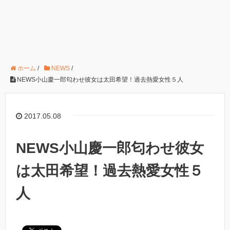
ホーム
/
NEWS
/
NEWS小山慶一郎匂わせ彼女は太田希望！過去熱愛女性５人
2017.05.08
NEWS小山慶一郎匂わせ彼女
は太田希望！過去熱愛女性５
人