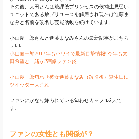
その後、太田さんは放課後プリンセスの候補生見習い
ユニットである放プリユースを解雇され現在は進藤ま
なみと名前を改名し芸能活動を続けています。
小山慶一郎さんと進藤まなみさんの最新記事がこちら
⇓⇓⇓
小山慶一郎2017年もハワイで最新目撃情報‼︎今年も太
田希望と一緒か⁉︎画像ファン炎上
小山慶一郎匂わせ彼女進藤まなみ（改名後）誕生日に
ツイッター大荒れ
ファンにかなり嫌われている匂わせカップル2人で
す。
ファンの女性とも関係が？