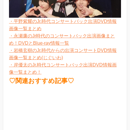
・平野紫耀のJr.時代コンサートバック出演DVD情報
画像一覧まとめ
・永瀬廉のJr時代のコンサートバック出演画像まと
め！DVDとBlue-ray情報一覧
・岩橋玄樹のJr.時代からの出演コンサートDVD情報
画像一覧まとめ(じぐいわ)
・岸優太のJr.時代コンサートバック出演DVD情報画
像一覧まとめ！
♡関連おすすめ記事♡