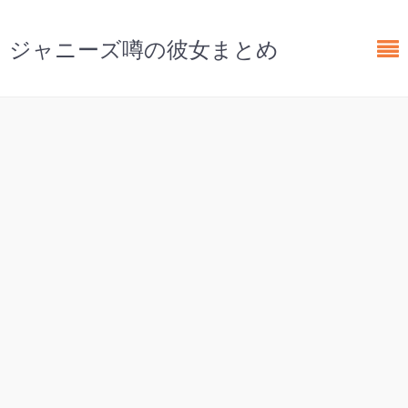
ジャニーズ噂の彼女まとめ