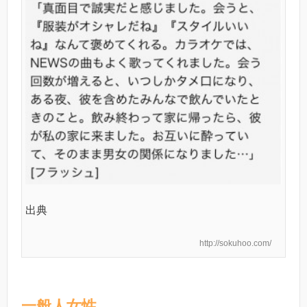
出典
http://sokuhoo.com/
一般人女性