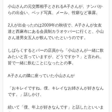
小山さんの元交際相手とされるA子さんが、ナンパか
らの出会い、ベッド写真、メール、性癖など暴露。
2人が出会ったのは2009年の秋頃で、A子さんが女友
達と西麻布にある会員制カラオケバーに行くと、小山
さん達男女五人が飲んでいたというのです。
しばらくするとバーの店員から「小山さんが一緒に飲
みたいと言っていますが、どうですか？」と言われ、
皆で一緒に飲むことになったとの事。
A子さんの隣に座っていた小山さんが
「おキレイですね。僕、キレイなお姉さんが好きなん
です。」話しかけ、
続いて「僕、年上が好きなんです」と話したといいま