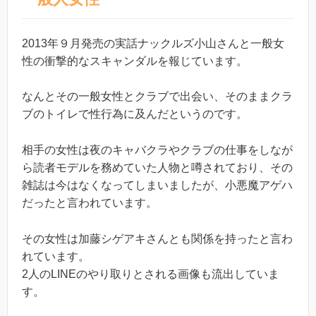
2013年９月発売の実話ナックルズ小山さんと一般女
性の衝撃的なスキャンダルを報じています。
なんとその一般女性とクラブで出会い、そのままクラ
ブのトイレで性行為に及んだというのです。
相手の女性は夜のキャバクラやクラブの仕事をしなが
ら読者モデルを務めていた人物と噂されており、その
雑誌は今はなくなってしまいましたが、小悪魔アゲハ
だったと言われています。
その女性は加藤シゲアキさんとも関係を持ったと言わ
れています。
2人のLINEのやり取りとされる画像も流出していま
す。