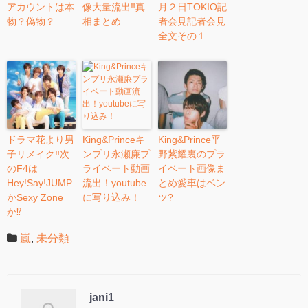
アカウントは本
像大量流出‼︎真
月２日TOKIO記
物？偽物？
相まとめ
者会見記者会見
全文その１
ドラマ花より男
King&Princeキ
King&Prince平
子リメイク‼︎次
ンプリ永瀬廉プ
野紫耀裏のプラ
のF4は
ライベート動画
イベート画像ま
Hey!Say!JUMP
流出！youtube
とめ愛車はベン
かSexy Zone
に写り込み！
ツ?
か⁉︎
嵐
,
未分類
jani1