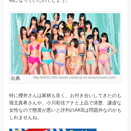
狗になっていたのでしょう。
http://m032-001-music-camp-pr.s3.amazonaws.com/
出典
特に櫻井さんは家柄も良く、お付き合いしてきたのも
堀北真希さんや、小川彩佳アナと上品で清楚、謙虚な
女性なので態度が悪いと評判のAKBは問題外なのかも
しれませんね。