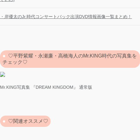
・岸優太のJr.時代コンサートバック出演DVD情報画像一覧まとめ！
♡平野紫耀・永瀬廉・高橋海人のMr.KING時代の写真集を
チェック♡
Mr.KING写真集 『DREAM KINGDOM』 通常版
♡関連オススメ♡