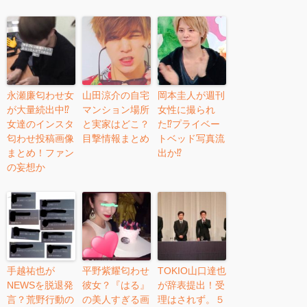
永瀬廉匂わせ女
山田涼介の自宅
岡本圭人が週刊
が大量続出中⁉︎
マンション場所
女性に撮られ
女達のインスタ
と実家はどこ？
た⁉︎プライベー
匂わせ投稿画像
目撃情報まとめ
トベッド写真流
まとめ！ファン
出か⁉︎
の妄想か
手越祐也が
平野紫耀匂わせ
TOKIO山口達也
NEWSを脱退発
彼女？『はる』
が辞表提出！受
言？荒野行動の
の美人すぎる画
理はされず。５