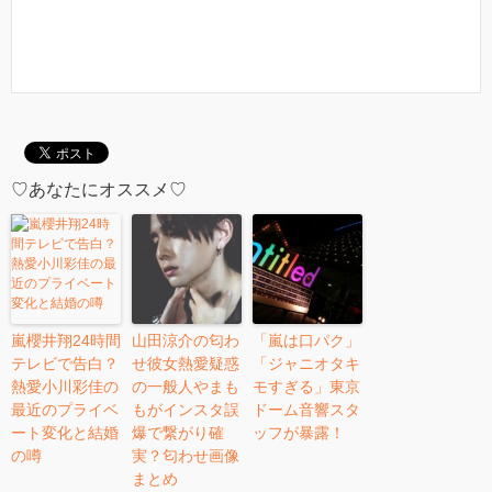
♡あなたにオススメ♡
嵐櫻井翔24時間
山田涼介の匂わ
「嵐は口パク」
テレビで告白？
せ彼女熱愛疑惑
「ジャニオタキ
熱愛小川彩佳の
の一般人やまも
モすぎる」東京
最近のプライベ
もがインスタ誤
ドーム音響スタ
ート変化と結婚
爆で繋がり確
ッフが暴露！
の噂
実？匂わせ画像
まとめ