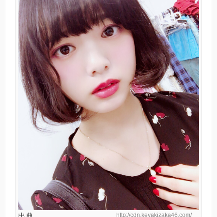
http://cdn.keyakizaka46.com/
出典