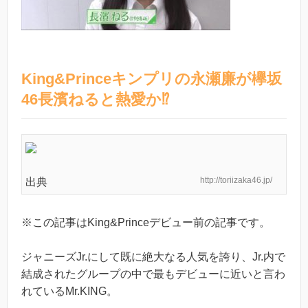
King&Princeキンプリの永瀬廉が欅坂
46長濱ねると熱愛か⁉︎
http://toriizaka46.jp/
出典
※この記事はKing&Princeデビュー前の記事です。
ジャニーズJr.にして既に絶大なる人気を誇り、Jr.内で
結成されたグループの中で最もデビューに近いと言わ
れているMr.KING。