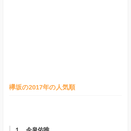
欅坂の2017年の人気順
１、今泉佑唯