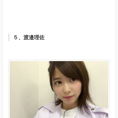
５、渡邉理佐