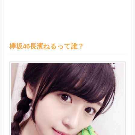
欅坂46長濱ねるって誰？