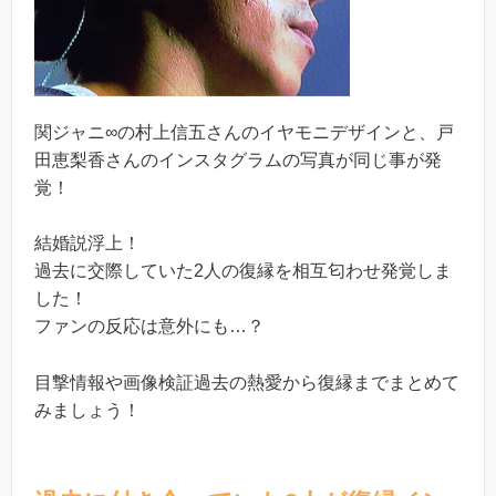
関ジャニ∞の村上信五さんのイヤモニデザインと、戸
田恵梨香さんのインスタグラムの写真が同じ事が発
覚！
結婚説浮上！
過去に交際していた2人の復縁を相互匂わせ発覚しま
した！
ファンの反応は意外にも…？
目撃情報や画像検証過去の熱愛から復縁までまとめて
みましょう！