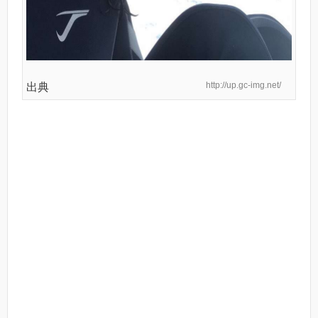
http://up.gc-img.net/
出典