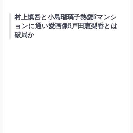
村上慎吾と小島瑠璃子熱愛⁉︎マンシ
ョンに通い愛画像⁉︎戸田恵梨香とは
破局か