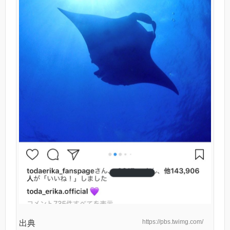
https://pbs.twimg.com/
出典