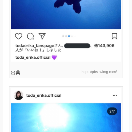
https://pbs.twimg.com/
出典