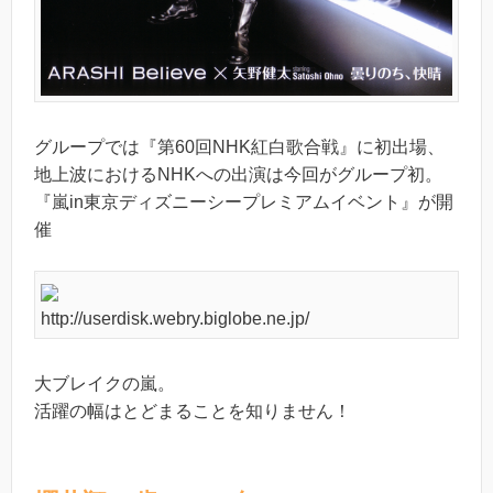
グループでは『第60回NHK紅白歌合戦』に初出場、
地上波におけるNHKへの出演は今回がグループ初。
『嵐in東京ディズニーシープレミアムイベント』が開
催
http://userdisk.webry.biglobe.ne.jp/
大ブレイクの嵐。
活躍の幅はとどまることを知りません！