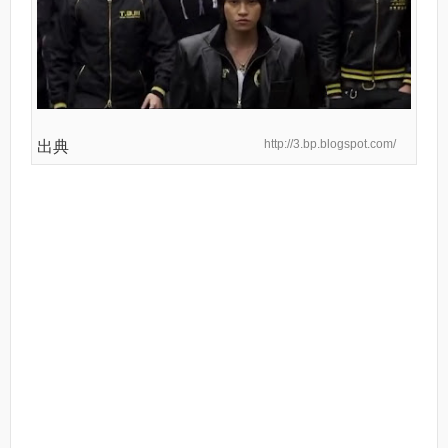
http://3.bp.blogspot.com/
出典