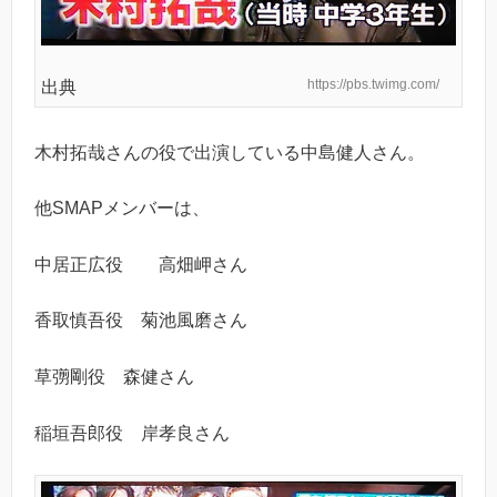
https://pbs.twimg.com/
出典
木村拓哉さんの役で出演している中島健人さん。
他SMAPメンバーは、
中居正広役 高畑岬さん
香取慎吾役 菊池風磨さん
草彅剛役 森健さん
稲垣吾郎役 岸孝良さん