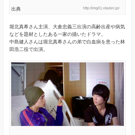
http://img01.otaden.jp/
出典
堀北真希さん主演、大倉忠義三出演の高齢出産や病気
などを題材としたある一家の描いたドラマ。
中島健人さんは堀北真希さんの弟で白血病を患った林
田浩二役で出演。