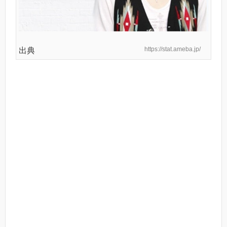
https://stat.ameba.jp/
出典