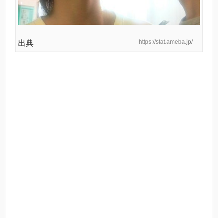
https://stat.ameba.jp/
出典