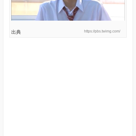
https://pbs.twimg.com/
出典