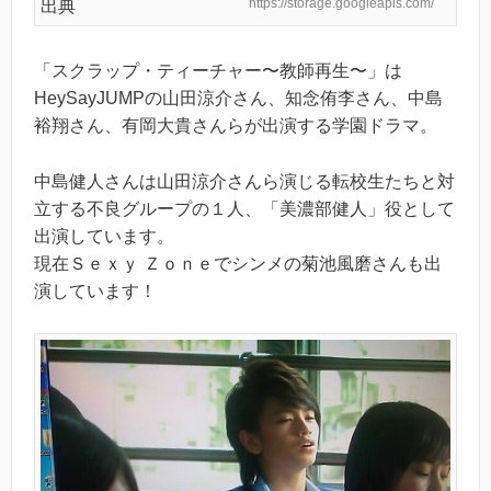
https://storage.googleapis.com/
出典
「スクラップ・ティーチャー〜教師再生〜」は
HeySayJUMPの山田涼介さん、知念侑李さん、中島
裕翔さん、有岡大貴さんらが出演する学園ドラマ。
中島健人さんは山田涼介さんら演じる転校生たちと対
立する不良グループの１人、「美濃部健人」役として
出演しています。
現在Ｓｅｘｙ Ｚｏｎｅでシンメの菊池風磨さんも出
演しています！