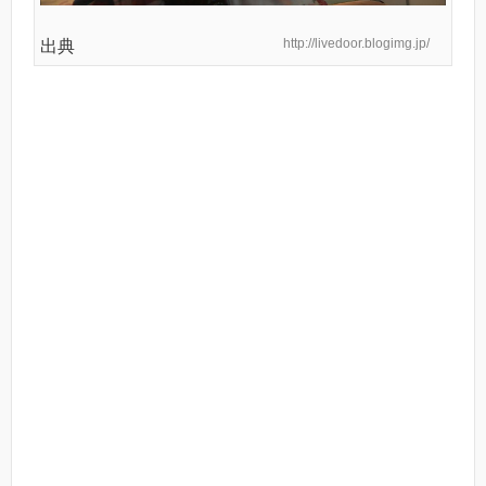
http://livedoor.blogimg.jp/
出典