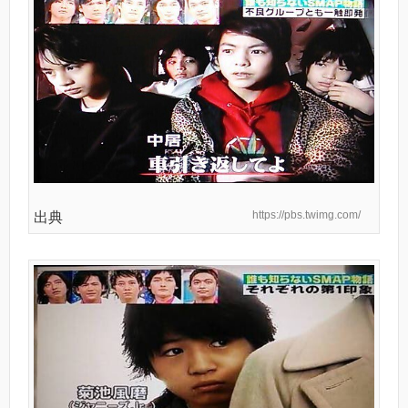
https://pbs.twimg.com/
出典