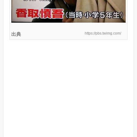
https://pbs.twimg.com/
出典