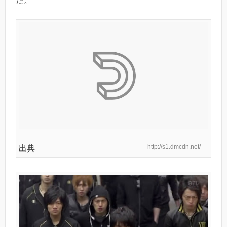
た。
http://s1.dmcdn.net/
出典