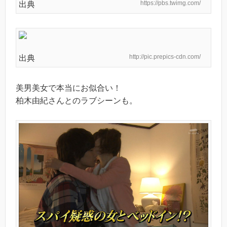
https://pbs.twimg.com/
出典
http://pic.prepics-cdn.com/
出典
美男美女で本当にお似合い！
柏木由紀さんとのラブシーンも。