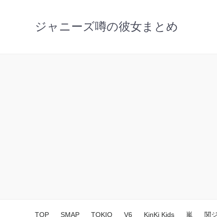
ジャニーズ噂の彼女まとめ
TOP
SMAP
TOKIO
V6
KinKi Kids
嵐
関