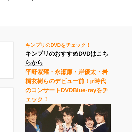
キンプリのDVDをチェック！
キンプリのおすすめDVDはこち
らから
平野紫耀・永瀬廉・岸優太・岩
橋玄樹らのデビュー前！jr時代
のコンサートDVDBlue-rayをチ
ェック！