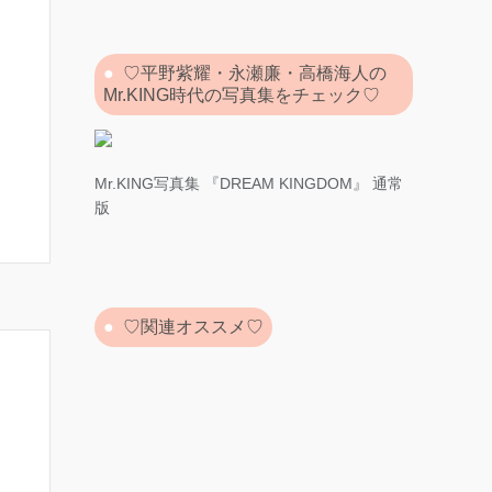
♡平野紫耀・永瀬廉・高橋海人の
Mr.KING時代の写真集をチェック♡
Mr.KING写真集 『DREAM KINGDOM』 通常
版
♡関連オススメ♡