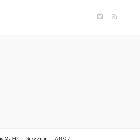
is-My-Ft2
Sexy Zone
A.B.C-Z