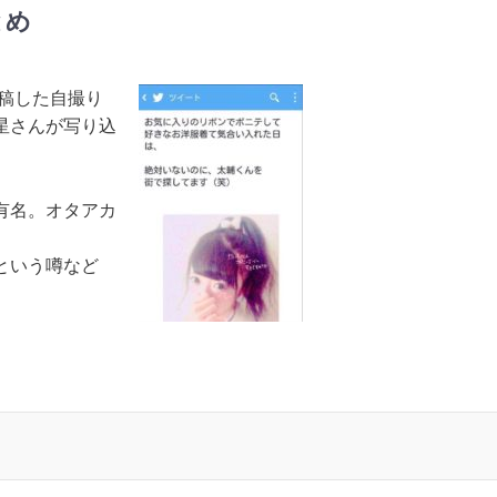
とめ
投稿した自撮り
流星さんが写り込
有名。オタアカ
という噂など