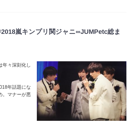
018嵐キンプリ関ジャニ∞JUMPetc総ま
は年々深刻化し
2018年話題にな
め。マナーが悪