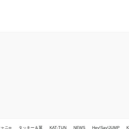
ジャニ∞
タッキー＆翼
KAT-TUN
NEWS
Hey!Say!JUMP
K