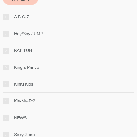
A.B.C-Z
Hey!Say!JUMP
KAT-TUN
King＆Prince
KinKi Kids
Kis-My-Ft2
NEWS
Sexy Zone