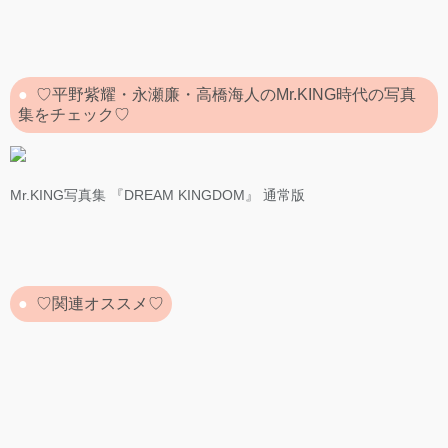
♡平野紫耀・永瀬廉・高橋海人のMr.KING時代の写真
集をチェック♡
Mr.KING写真集 『DREAM KINGDOM』 通常版
♡関連オススメ♡