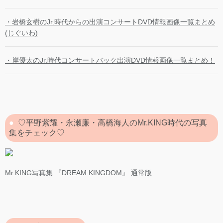
・岩橋玄樹のJr.時代からの出演コンサートDVD情報画像一覧まとめ
(じぐいわ)
・岸優太のJr.時代コンサートバック出演DVD情報画像一覧まとめ！
♡平野紫耀・永瀬廉・高橋海人のMr.KING時代の写真
集をチェック♡
Mr.KING写真集 『DREAM KINGDOM』 通常版