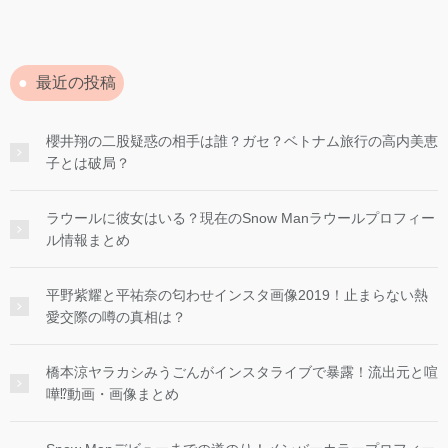
最近の投稿
櫻井翔の二股疑惑の相手は誰？ガセ？ベトナム旅行の高内美恵
子とは破局？
ラウールに彼女はいる？現在のSnow Manラウールプロフィー
ル情報まとめ
平野紫耀と平祐奈の匂わせインスタ画像2019！止まらない熱
愛交際の噂の真相は？
橋本涼ヤラカシみうごんがインスタライブで暴露！流出元と喧
嘩⁉︎動画・画像まとめ