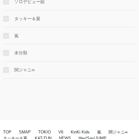
ソロデビュー組
タッキー＆翼
嵐
未分類
関ジャニ∞
TOP
SMAP
TOKIO
V6
KinKi Kids
嵐
関ジャニ∞
タッキー＆翼
KAT-TUN
NEWS
Hey!Say!JUMP