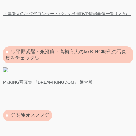
・岸優太のJr.時代コンサートバック出演DVD情報画像一覧まとめ！
♡平野紫耀・永瀬廉・高橋海人のMr.KING時代の写真
集をチェック♡
Mr.KING写真集 『DREAM KINGDOM』 通常版
♡関連オススメ♡