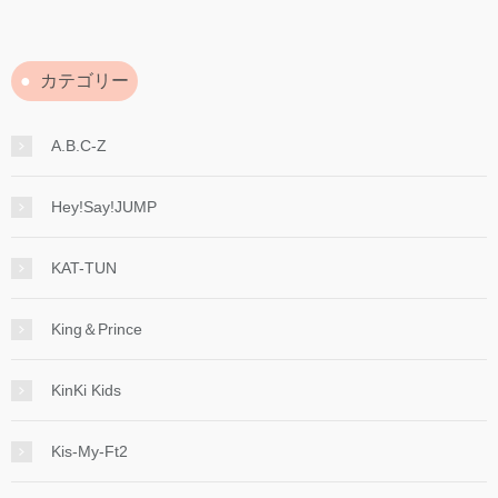
カテゴリー
A.B.C-Z
Hey!Say!JUMP
KAT-TUN
King＆Prince
KinKi Kids
Kis-My-Ft2