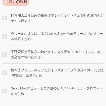
最近の投稿
櫻井翔の二股疑惑の相手は誰？ガセ？ベトナム旅行の高内美恵
子とは破局？
ラウールに彼女はいる？現在のSnow Manラウールプロフィー
ル情報まとめ
平野紫耀と平祐奈の匂わせインスタ画像2019！止まらない熱
愛交際の噂の真相は？
橋本涼ヤラカシみうごんがインスタライブで暴露！流出元と喧
嘩⁉︎動画・画像まとめ
Snow Manデビューまでの道のり！メンバーカラープロフィー
ルまとめ