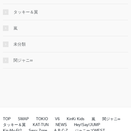
タッキー＆翼
嵐
未分類
関ジャニ∞
TOP
SMAP
TOKIO
V6
KinKi Kids
嵐
関ジャニ∞
タッキー＆翼
KAT-TUN
NEWS
Hey!Say!JUMP
Kis-My-Ft2
Sexy Zone
A.B.C-Z
ジャニーズWEST