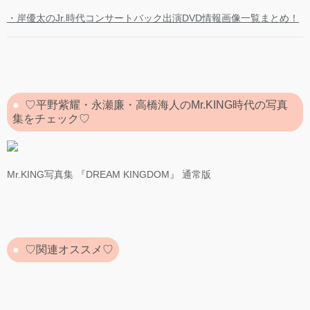
・岸優太のJr.時代コンサートバック出演DVD情報画像一覧まとめ！
♡平野紫耀・永瀬廉・高橋海人のMr.KING時代の写真
集をチェック♡
Mr.KING写真集 『DREAM KINGDOM』 通常版
♡関連オススメ♡