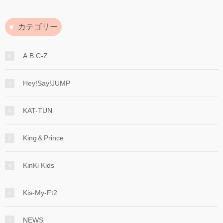
カテゴリー
A.B.C-Z
Hey!Say!JUMP
KAT-TUN
King＆Prince
KinKi Kids
Kis-My-Ft2
NEWS