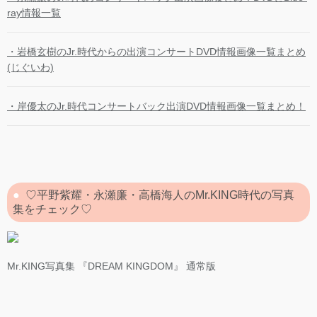
ray情報一覧
・岩橋玄樹のJr.時代からの出演コンサートDVD情報画像一覧まとめ
(じぐいわ)
・岸優太のJr.時代コンサートバック出演DVD情報画像一覧まとめ！
♡平野紫耀・永瀬廉・高橋海人のMr.KING時代の写真
集をチェック♡
Mr.KING写真集 『DREAM KINGDOM』 通常版