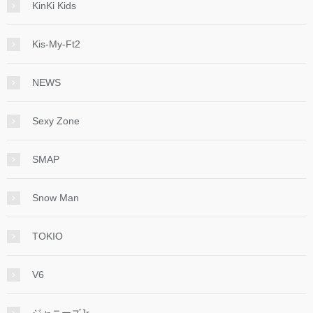
KinKi Kids
Kis-My-Ft2
NEWS
Sexy Zone
SMAP
Snow Man
TOKIO
V6
ジャニーズJr.