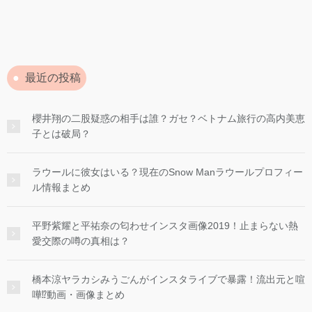
最近の投稿
櫻井翔の二股疑惑の相手は誰？ガセ？ベトナム旅行の高内美恵
子とは破局？
ラウールに彼女はいる？現在のSnow Manラウールプロフィー
ル情報まとめ
平野紫耀と平祐奈の匂わせインスタ画像2019！止まらない熱
愛交際の噂の真相は？
橋本涼ヤラカシみうごんがインスタライブで暴露！流出元と喧
嘩⁉︎動画・画像まとめ