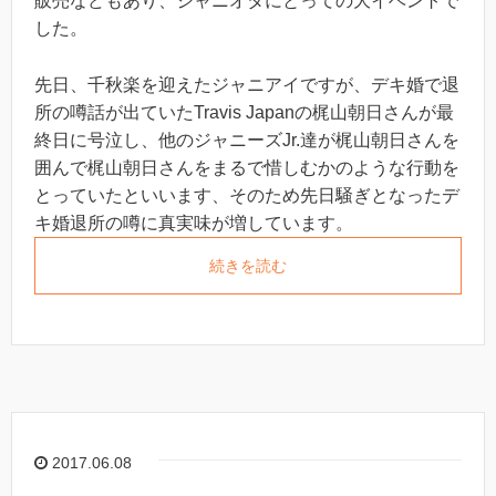
販売などもあり、ジャニオタにとっての大イベントで
した。
先日、千秋楽を迎えたジャニアイですが、デキ婚で退
所の噂話が出ていたTravis Japanの梶山朝日さんが最
終日に号泣し、他のジャニーズJr.達が梶山朝日さんを
囲んで梶山朝日さんをまるで惜しむかのような行動を
とっていたといいます、そのため先日騒ぎとなったデ
キ婚退所の噂に真実味が増しています。
続きを読む
2017.06.08