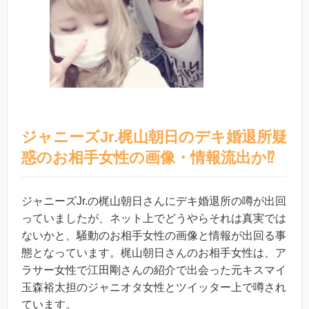
ジャニーズJr.梶山朝日のデキ婚退所疑
惑のお相手女性の画像・情報流出か⁉︎
ジャニーズJr.の梶山朝日さんにデキ婚退所の噂が出回
っていましたが、ネット上でどうやらそれは真実では
ないかと、騒動のお相手女性の画像と情報が出回る事
態となっています。梶山朝日さんのお相手女性は、ア
ラサー女性で江田剛さんの紹介で出会った元キスマイ
玉森裕太担のジャニオタ女性とツイッター上で噂され
ています。