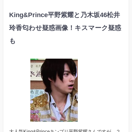
King&Prince平野紫耀と乃木坂46松井
玲香匂わせ疑惑画像！キスマーク疑惑
も
大人気King&Princeキンプリ平野紫耀さんですが、２