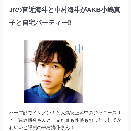
Jrの宮近海斗と中村海斗がAKB小嶋真
子と自宅パーティー⁉︎
ハーフ顔でイケメン！と人気急上昇中のジャニーズＪ
ｒ．宮近海斗さんと、見た目も性格もおっとりしてか
わいいと評判の中村海斗さん！