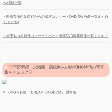
ray情報一覧
・岩橋玄樹のJr.時代からの出演コンサートDVD情報画像一覧まとめ
(じぐいわ)
・岸優太のJr.時代コンサートバック出演DVD情報画像一覧まとめ！
♡平野紫耀・永瀬廉・高橋海人のMr.KING時代の写真
集をチェック♡
Mr.KING写真集 『DREAM KINGDOM』 通常版