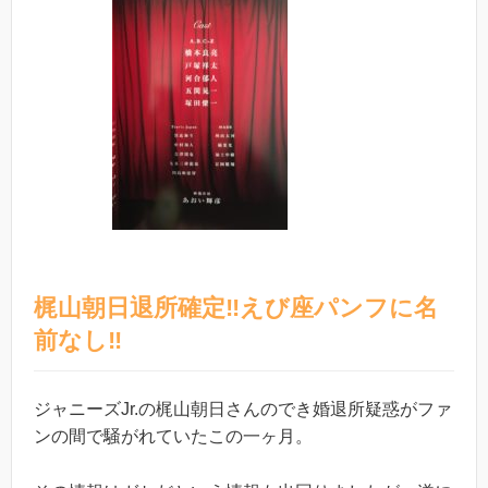
梶山朝日退所確定‼︎えび座パンフに名
前なし‼︎
ジャニーズJr.の梶山朝日さんのでき婚退所疑惑がファ
ンの間で騒がれていたこの一ヶ月。