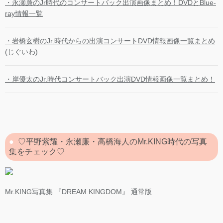
・永瀬廉のJr時代のコンサートバック出演画像まとめ！DVDとBlue-
ray情報一覧
・岩橋玄樹のJr.時代からの出演コンサートDVD情報画像一覧まとめ
(じぐいわ)
・岸優太のJr.時代コンサートバック出演DVD情報画像一覧まとめ！
♡平野紫耀・永瀬廉・高橋海人のMr.KING時代の写真
集をチェック♡
Mr.KING写真集 『DREAM KINGDOM』 通常版