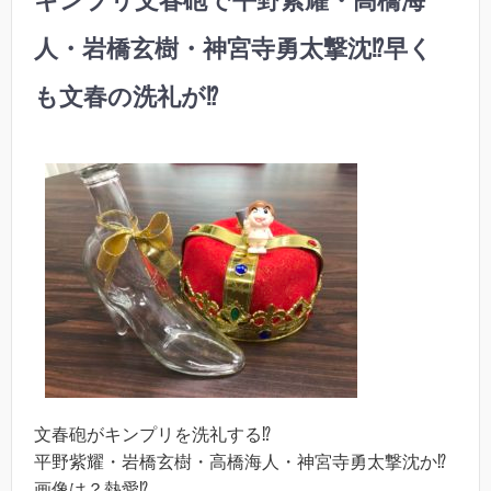
キンプリ文春砲で平野紫耀・高橋海
人・岩橋玄樹・神宮寺勇太撃沈⁉︎早く
も文春の洗礼が⁉︎
文春砲がキンプリを洗礼する⁉︎
平野紫耀・岩橋玄樹・高橋海人・神宮寺勇太撃沈か⁉︎
画像は？熱愛⁉︎