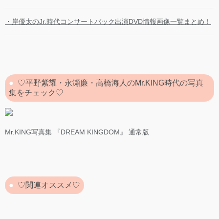
・岸優太のJr.時代コンサートバック出演DVD情報画像一覧まとめ！
♡平野紫耀・永瀬廉・高橋海人のMr.KING時代の写真
集をチェック♡
Mr.KING写真集 『DREAM KINGDOM』 通常版
♡関連オススメ♡