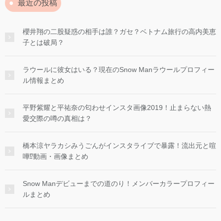
最近の投稿
櫻井翔の二股疑惑の相手は誰？ガセ？ベトナム旅行の高内美恵
子とは破局？
ラウールに彼女はいる？現在のSnow Manラウールプロフィー
ル情報まとめ
平野紫耀と平祐奈の匂わせインスタ画像2019！止まらない熱
愛交際の噂の真相は？
橋本涼ヤラカシみうごんがインスタライブで暴露！流出元と喧
嘩⁉︎動画・画像まとめ
Snow Manデビューまでの道のり！メンバーカラープロフィー
ルまとめ