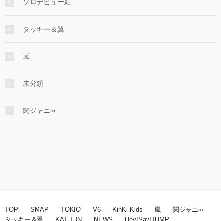
ソロデビュー組
タッキー＆翼
嵐
未分類
関ジャニ∞
TOP
SMAP
TOKIO
V6
KinKi Kids
嵐
関ジャニ∞
タッキー＆翼
KAT-TUN
NEWS
Hey!Say!JUMP