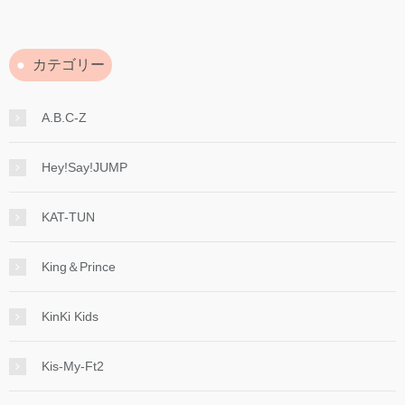
カテゴリー
A.B.C-Z
Hey!Say!JUMP
KAT-TUN
King＆Prince
KinKi Kids
Kis-My-Ft2