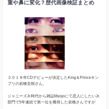
重や鼻に変化？歴代画像検証まとめ
２０１８年CDデビューが決定したKing＆Princeキン
プリの岩橋玄樹さん。
ジャニーズJr.時代から雑誌Myojoにて恋人にしたいJr.
部門で5年連続で第一位を獲得した岩橋さんですが