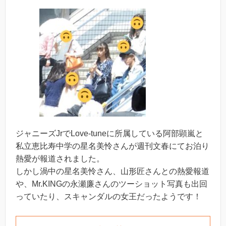
ジャニーズJrでLove-tuneに所属している阿部顕嵐と
私立恵比寿中学の星名美怜さんが週刊文春にてお泊り
熱愛が報道されました。
しかし渦中の星名美怜さん、山形匠さんとの熱愛報道
や、Mr.KINGの永瀬廉さんのツーショット写真も出回
っていたり、スキャンダルの女王だったようです！