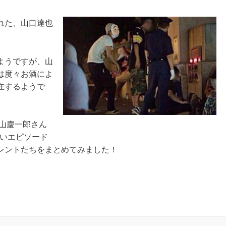
れた、山口達也
ようですが、山
は度々お酒によ
在するようで
山慶一郎さん
ばいエピソード
レントたちをまとめてみました！