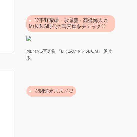
♡平野紫耀・永瀬廉・高橋海人の
Mr.KING時代の写真集をチェック♡
Mr.KING写真集 『DREAM KINGDOM』 通常
版
♡関連オススメ♡