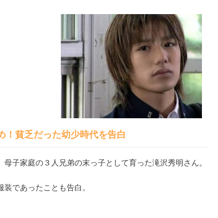
め！貧乏だった幼少時代を告白
、母子家庭の３人兄弟の末っ子として育った滝沢秀明さん。
服装であったことも告白。