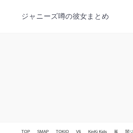
ジャニーズ噂の彼女まとめ
TOP
SMAP
TOKIO
V6
KinKi Kids
嵐
関