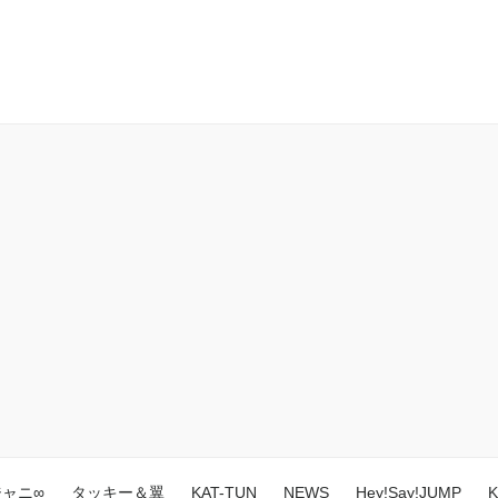
ジャニ∞
タッキー＆翼
KAT-TUN
NEWS
Hey!Say!JUMP
K