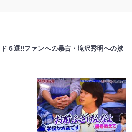
ド６選‼︎ファンへの暴言・滝沢秀明への嫉