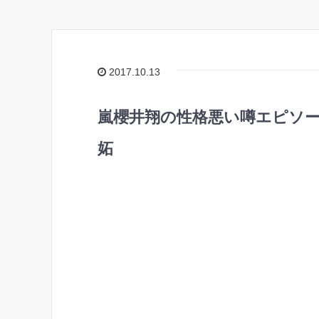
2017.10.13
嵐櫻井翔の性格悪い噂エピソー
妬