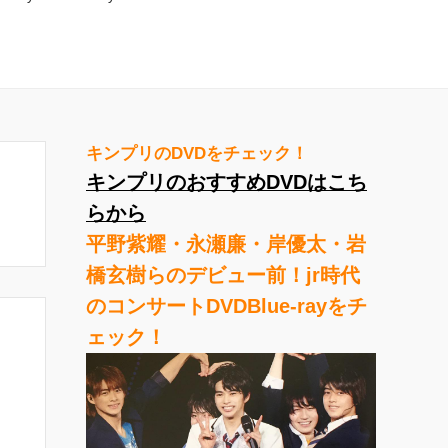
キンプリのDVDをチェック！
キンプリのおすすめDVDはこち
らから
平野紫耀・永瀬廉・岸優太・岩
橋玄樹らのデビュー前！jr時代
のコンサートDVDBlue-rayをチ
ェック！