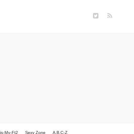
is-My-Ft2
Sexy Zone
A.B.C-Z