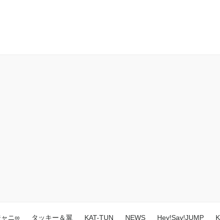
ジャニ∞
タッキー＆翼
KAT-TUN
NEWS
Hey!Say!JUMP
K