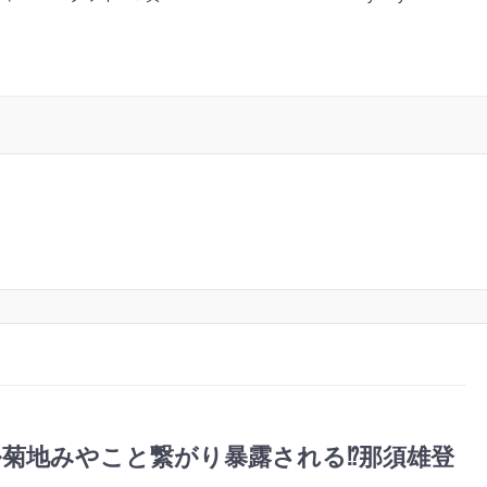
菊地みやこと繋がり暴露される⁉︎那須雄登