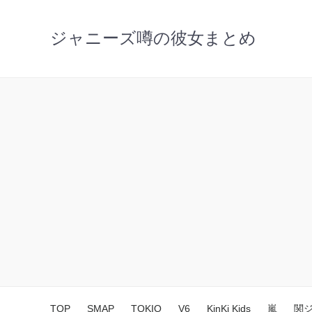
ジャニーズ噂の彼女まとめ
TOP
SMAP
TOKIO
V6
KinKi Kids
嵐
関