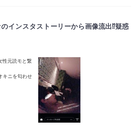
のインスタストーリーから画像流出⁉︎疑惑
人女性元読モと繋
オキニを匂わせ
。