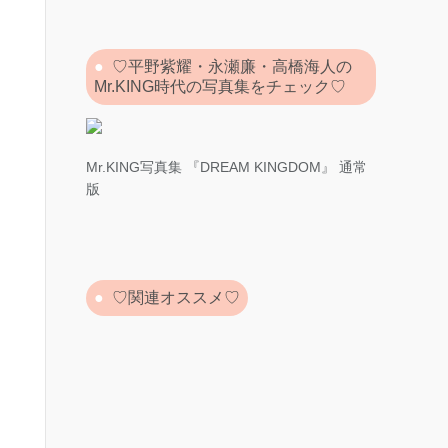
♡平野紫耀・永瀬廉・高橋海人の
Mr.KING時代の写真集をチェック♡
Mr.KING写真集 『DREAM KINGDOM』 通常
版
♡関連オススメ♡