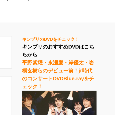
キンプリのDVDをチェック！
キンプリのおすすめDVDはこち
らから
平野紫耀・永瀬廉・岸優太・岩
橋玄樹らのデビュー前！jr時代
のコンサートDVDBlue-rayをチ
ェック！