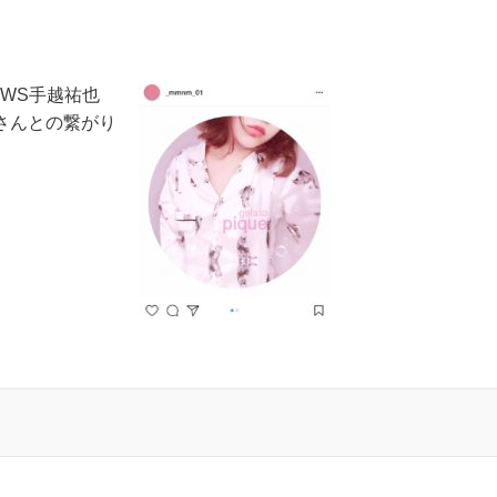
WS手越祐也
さんとの繋がり