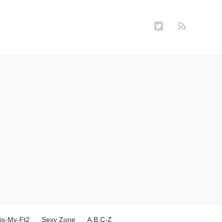
is-My-Ft2
Sexy Zone
A.B.C-Z