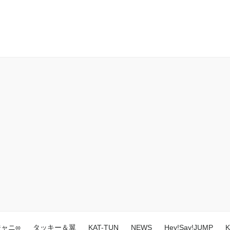
ジャニ∞
タッキー＆翼
KAT-TUN
NEWS
Hey!Say!JUMP
K