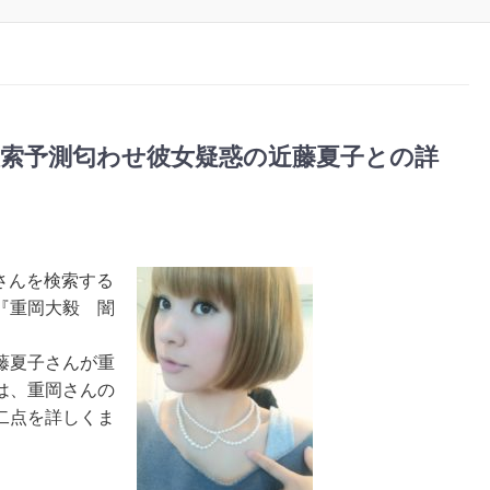
検索予測匂わせ彼女疑惑の近藤夏子との詳
さんを検索する
『重岡大毅 闇
藤夏子さんが重
は、重岡さんの
二点を詳しくま