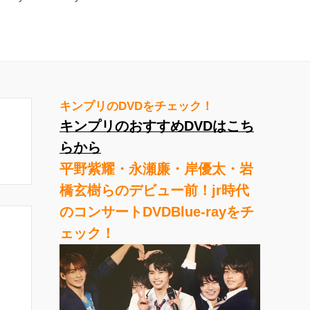
キンプリのDVDをチェック！
キンプリのおすすめDVDはこち
らから
平野紫耀・永瀬廉・岸優太・岩
橋玄樹らのデビュー前！jr時代
のコンサートDVDBlue-rayをチ
ェック！