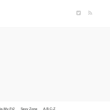
is-My-Ft2
Sexy Zone
A.B.C-Z