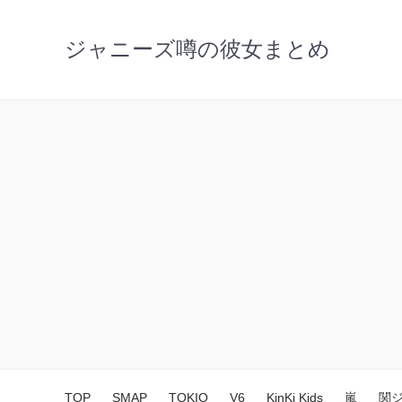
ジャニーズ噂の彼女まとめ
TOP
SMAP
TOKIO
V6
KinKi Kids
嵐
関