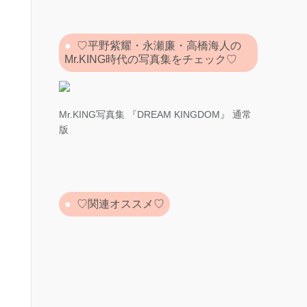
♡平野紫耀・永瀬廉・高橋海人の
Mr.KING時代の写真集をチェック♡
Mr.KING写真集 『DREAM KINGDOM』 通常
版
♡関連オススメ♡