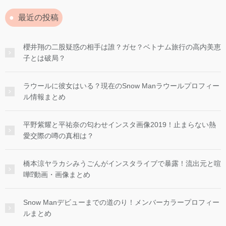
最近の投稿
櫻井翔の二股疑惑の相手は誰？ガセ？ベトナム旅行の高内美恵
子とは破局？
ラウールに彼女はいる？現在のSnow Manラウールプロフィー
ル情報まとめ
平野紫耀と平祐奈の匂わせインスタ画像2019！止まらない熱
愛交際の噂の真相は？
橋本涼ヤラカシみうごんがインスタライブで暴露！流出元と喧
嘩⁉︎動画・画像まとめ
Snow Manデビューまでの道のり！メンバーカラープロフィー
ルまとめ