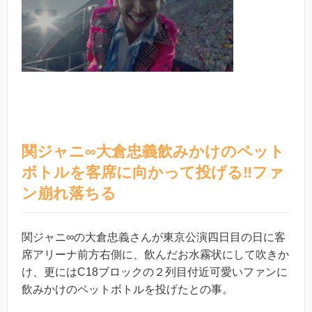
関ジャニ∞大倉忠義飲みかけのペット
ボトルを客席に向かって投げる‼︎ファ
ン崩れ落ちる
関ジャニ∞の大倉忠義さんが東京公演四日目の日に客
席アリーナ前方右側に、飲んだお水霧状にして吹きか
け、更にはC18ブロックの２列目付近可愛いファンに
飲みかけのペットボトルを投げたとの事。