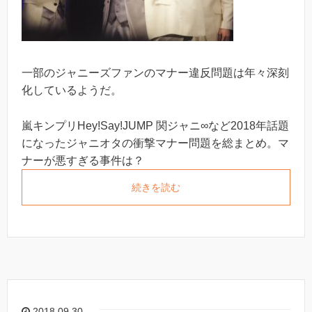
一部のジャニーズファンのマナー違反問題は年々深刻
化しているようだ。
嵐キンプリHey!Say!JUMP 関ジャニ∞など2018年話題
になったジャニオタの衝撃マナー問題を総まとめ。マ
ナーが悪すぎる事件は？
続きを読む
2018.09.30