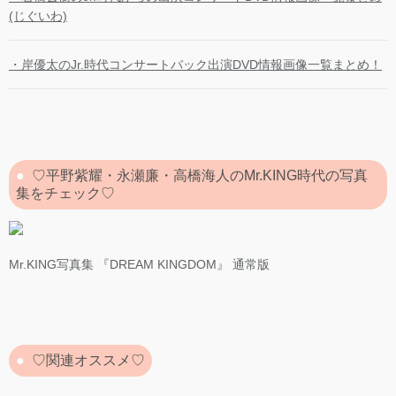
(じぐいわ)
・岸優太のJr.時代コンサートバック出演DVD情報画像一覧まとめ！
♡平野紫耀・永瀬廉・高橋海人のMr.KING時代の写真
集をチェック♡
Mr.KING写真集 『DREAM KINGDOM』 通常版
♡関連オススメ♡