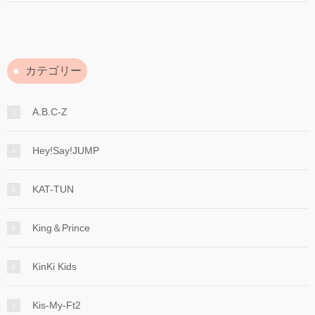
カテゴリー
A.B.C-Z
Hey!Say!JUMP
KAT-TUN
King＆Prince
KinKi Kids
Kis-My-Ft2