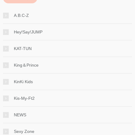
A.B.C-Z
Hey!Say!JUMP
KAT-TUN
King＆Prince
KinKi Kids
Kis-My-Ft2
NEWS
Sexy Zone