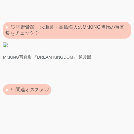
♡平野紫耀・永瀬廉・高橋海人のMr.KING時代の写真
集をチェック♡
Mr.KING写真集 『DREAM KINGDOM』 通常版
♡関連オススメ♡