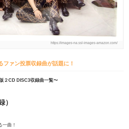
https://images-na.ssl-images-amazon.com/
るファン投票収録曲が話題に！
２CD DISC3収録曲一覧〜
収録）
る一曲！