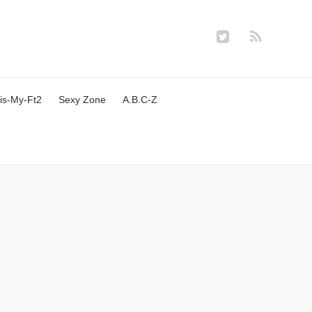
is-My-Ft2
Sexy Zone
A.B.C-Z