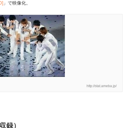
]
」で映像化。
http://stat.ameba.jp/
初収録）