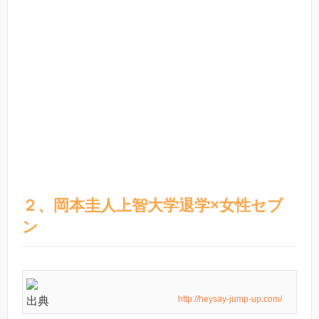
２、岡本圭人上智大学退学×女性セブ
ン
http://heysay-jump-up.com/
出典