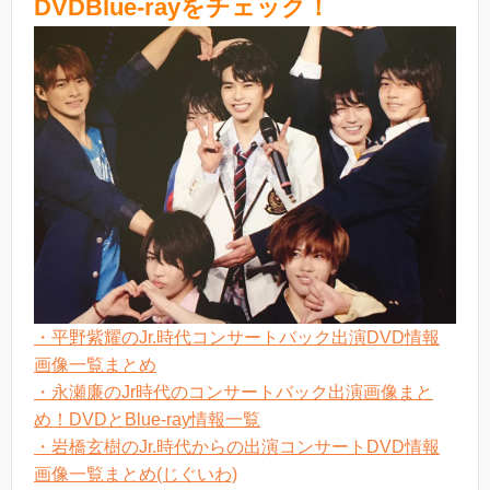
DVDBlue-rayをチェック！
・平野紫耀のJr.時代コンサートバック出演DVD情報
画像一覧まとめ
・永瀬廉のJr時代のコンサートバック出演画像まと
め！DVDとBlue-ray情報一覧
・岩橋玄樹のJr.時代からの出演コンサートDVD情報
画像一覧まとめ(じぐいわ)