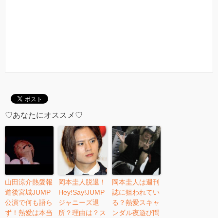
♡あなたにオススメ♡
山田涼介熱愛報
岡本圭人脱退！
岡本圭人は週刊
道後宮城JUMP
Hey!Say!JUMP
誌に狙われてい
公演で何も語ら
ジャニーズ退
る？熱愛スキャ
ず！熱愛は本当
所？理由は？ス
ンダル夜遊び問