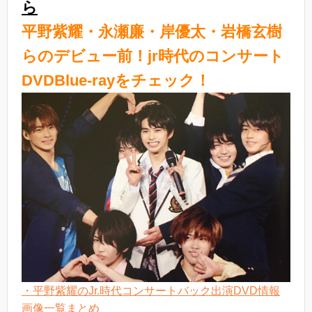
ら
平野紫耀・永瀬廉・岸優太・岩橋玄樹
らのデビュー前！jr時代のコンサート
DVDBlue-rayをチェック！
・平野紫耀のJr.時代コンサートバック出演DVD情報
画像一覧まとめ