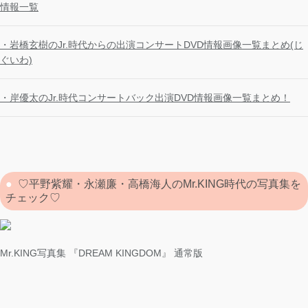
情報一覧
・岩橋玄樹のJr.時代からの出演コンサートDVD情報画像一覧まとめ(じ
ぐいわ)
・岸優太のJr.時代コンサートバック出演DVD情報画像一覧まとめ！
♡平野紫耀・永瀬廉・高橋海人のMr.KING時代の写真集を
チェック♡
Mr.KING写真集 『DREAM KINGDOM』 通常版