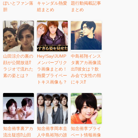
ぽいとファン落
キャンダル熱愛
題行動掲載記事
胆
総まとめ
まとめ
山田涼介の裏の
Hey!Say!JUMP
中島裕翔インス
顔が公開放送⁉︎
メンバープリク
タ裏アカ画像流
ラジオで流れた
ラ画像まとめ！
出⁉︎彼女は？飲
素の姿とは？
熱愛プライベー
み会で女性の頬
トキス画像も？
にキス⁉︎
知念侑李裏アカ
知念侑李岡本圭
知念侑李プライ
流出疑惑⁉︎山田
人中島裕翔の誰
ベート情報画像