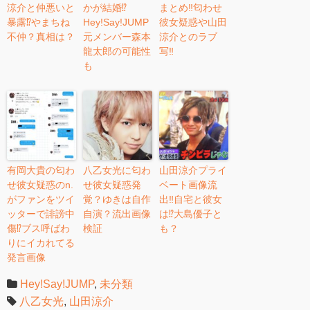
涼介と仲悪いと
かが結婚⁉︎
まとめ‼︎匂わせ
暴露⁉︎やまちね
Hey!Say!JUMP
彼女疑惑や山田
不仲？真相は？
元メンバー森本
涼介とのラブ
龍太郎の可能性
写‼︎
も
有岡大貴の匂わ
八乙女光に匂わ
山田涼介プライ
せ彼女疑惑のn.
せ彼女疑惑発
ベート画像流
がファンをツイ
覚？ゆきは自作
出‼︎自宅と彼女
ッターで誹謗中
自演？流出画像
は⁉︎大島優子と
傷⁉︎ブス呼ばわ
検証
も？
りにイカれてる
発言画像
Hey!Say!JUMP
,
未分類
八乙女光
,
山田涼介