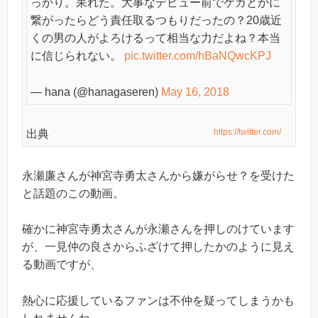
っかり。呆れた。大事なデビュー前でケガとかに
繋がったらどう責任取るつもりだったの？20歳近
くの男の人がよろけるって相当な力だよね？本当
に信じられない。
pic.twitter.com/hBaNQwcKPJ
— hana (@hanagaseren)
May 16, 2018
https://twitter.com/
出典
永瀬廉さんが神宮寺勇太さんから嫌がらせ？を受けた
と話題のこの動画。
確かに神宮寺勇太さんが永瀬さんを押しのけています
が、一見仲の良さからふざけて押したかのように見え
る動画ですが、
熱心に応援しているファンは不仲を疑ってしまうかも