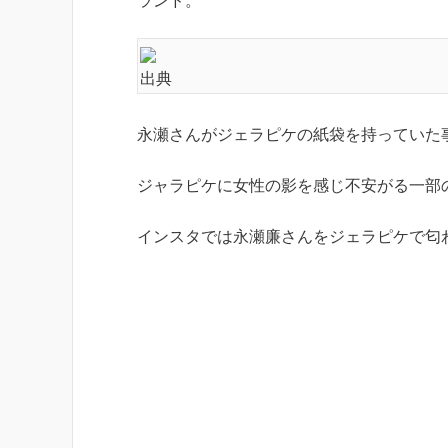
ランド。
出典
永瀬さんがジェラピケの紙袋を持っていた
ジャラピケに女性の影を感じ不安がる一部
インスタでは永瀬廉さんをジェラピケで匂