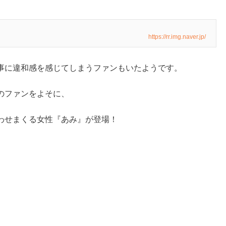
https://rr.img.naver.jp/
事に違和感を感じてしまうファンもいたようです。
のファンをよそに、
わせまくる女性『あみ』が登場！