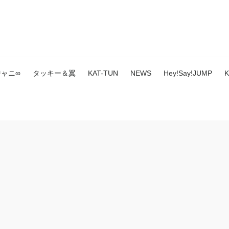
ジャニ∞
タッキー＆翼
KAT-TUN
NEWS
Hey!Say!JUMP
K