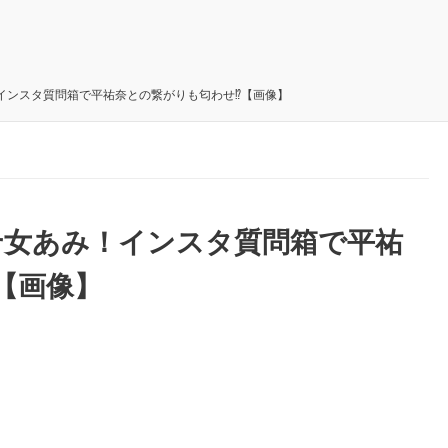
ンスタ質問箱で平祐奈との繋がりも匂わせ⁉︎【画像】
せ女あみ！インスタ質問箱で平祐
【画像】