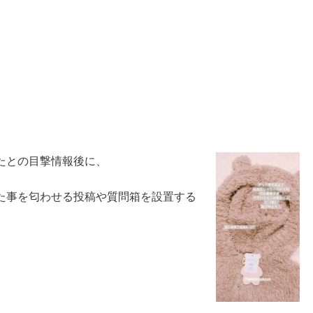
たとの目撃情報後に、
た事を匂わせる投稿や質問箱を設置する