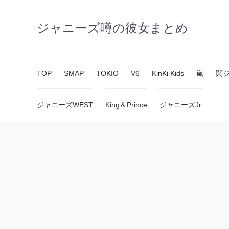
ジャニーズ噂の彼女まとめ
TOP
SMAP
TOKIO
V6
KinKi Kids
嵐
関
ジャニーズWEST
King＆Prince
ジャニーズJr.