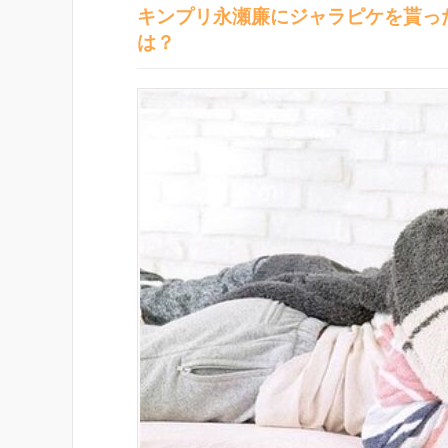
キンプリ永瀬廉にジャラピケを貰っ
は？