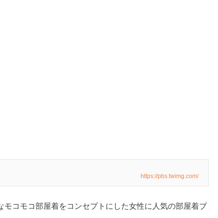
https://pbs.twimg.com/
なモコモコ部屋着をコンセプトにした女性に人気の部屋着ブ