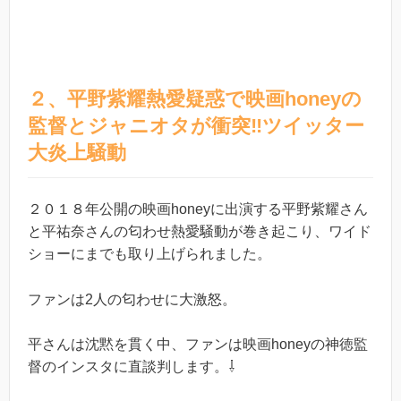
２、平野紫耀熱愛疑惑で映画honeyの
監督とジャニオタが衝突‼︎ツイッター
大炎上騒動
２０１８年公開の映画honeyに出演する平野紫耀さん
と平祐奈さんの匂わせ熱愛騒動が巻き起こり、ワイド
ショーにまでも取り上げられました。
ファンは2人の匂わせに大激怒。
平さんは沈黙を貫く中、ファンは映画honeyの神徳監
督のインスタに直談判します。⇩