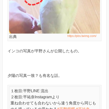
https://pbs.twimg.com/
出典
インコの写真が平野さんが公開したもの。
夕陽の写真一致？も有名な話。
１枚目:平野LINE 流出
２枚目:平祐奈Instagramより
重ね合わせても合わないから違う角度から同じも