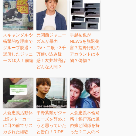
スキャンダルや
元関西ジャニー
手越祐也が
衝撃的な理由で
ズJr.が暴力
NEWSを脱退発
グループ脱退・
DV・二股・3千
言？荒野行動の
退所したジャニ
万使い込み疑
アカウントは本
ーズ10人！前編
惑！友井雄亮は
物？偽物？
どんな人間？
大倉忠義活動休
平野紫耀がジャ
大倉忠義不倫疑
止⁉︎ストーカー
ニーズを辞めよ
惑！錦戸亮は風
に目の前でリス
うと思っていた
俗嬢と関係を持
カされた経験
と告白！RIDE
った？二人のベ