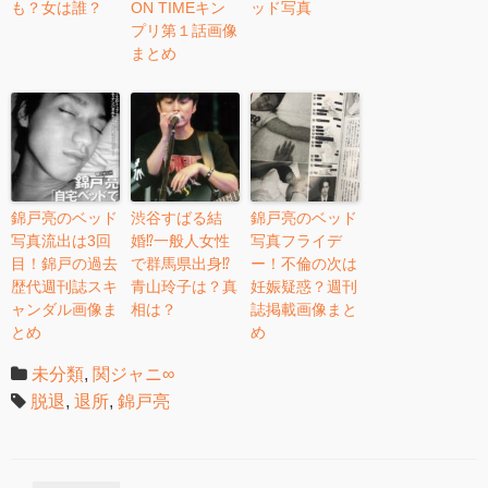
も？女は誰？
ON TIMEキン
ッド写真
プリ第１話画像
まとめ
錦戸亮のベッド
渋谷すばる結
錦戸亮のベッド
写真流出は3回
婚⁉︎一般人女性
写真フライデ
目！錦戸の過去
で群馬県出身⁉︎
ー！不倫の次は
歴代週刊誌スキ
青山玲子は？真
妊娠疑惑？週刊
ャンダル画像ま
相は？
誌掲載画像まと
とめ
め
未分類
,
関ジャニ∞
脱退
,
退所
,
錦戸亮