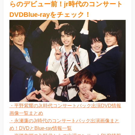
らのデビュー前！jr時代のコンサート
DVDBlue-rayをチェック！
・平野紫耀のJr.時代コンサートバック出演DVD情報
画像一覧まとめ
・永瀬廉のJr時代のコンサートバック出演画像まと
め！DVDとBlue-ray情報一覧