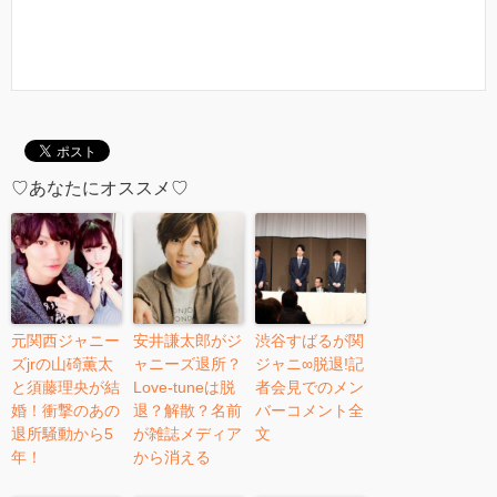
♡あなたにオススメ♡
元関西ジャニー
安井謙太郎がジ
渋谷すばるが関
ズjrの山碕薫太
ャニーズ退所？
ジャニ∞脱退!記
と須藤理央が結
Love-tuneは脱
者会見でのメン
婚！衝撃のあの
退？解散？名前
バーコメント全
退所騒動から5
が雑誌メディア
文
年！
から消える