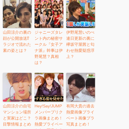
山田涼介の裏の
ジャニーズタレ
伊野尾慧いのぺ
顔が公開放送⁉︎
ント内の秘密サ
連日更新の裏に
ラジオで流れた
ークル『女子ア
欅坂守屋茜と匂
素の姿とは？
ナ派』幹事は伊
わせ熱愛疑惑浮
野尾慧？真相
上？
は？
山田涼介の自宅
Hey!Say!JUMP
有岡大貴の過去
マンション場所
メンバープリク
熱愛画像プライ
と実家はどこ？
ラ画像まとめ！
ベート画像プラ
目撃情報まとめ
熱愛プライベー
写真まとめ！