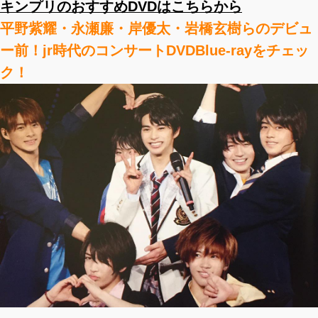
キンプリのおすすめDVDはこちらから
平野紫耀・永瀬廉・岸優太・岩橋玄樹らのデビュ
ー前！jr時代のコンサートDVDBlue-rayをチェッ
ク！