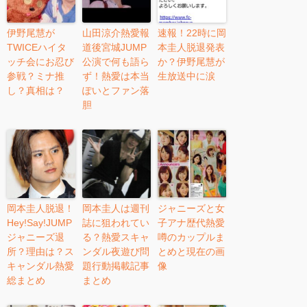
伊野尾慧が
山田涼介熱愛報
速報！22時に岡
TWICEハイタ
道後宮城JUMP
本圭人脱退発表
ッチ会にお忍び
公演で何も語ら
か？伊野尾慧が
参戦？ミナ推
ず！熱愛は本当
生放送中に涙
し？真相は？
ぽいとファン落
胆
岡本圭人脱退！
岡本圭人は週刊
ジャニーズと女
Hey!Say!JUMP
誌に狙われてい
子アナ歴代熱愛
ジャニーズ退
る？熱愛スキャ
噂のカップルま
所？理由は？ス
ンダル夜遊び問
とめと現在の画
キャンダル熱愛
題行動掲載記事
像
総まとめ
まとめ