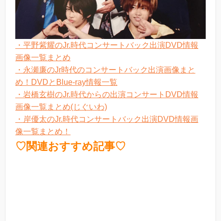
・平野紫耀のJr.時代コンサートバック出演DVD情報
画像一覧まとめ
・永瀬廉のJr時代のコンサートバック出演画像まと
め！DVDとBlue-ray情報一覧
・岩橋玄樹のJr.時代からの出演コンサートDVD情報
画像一覧まとめ(じぐいわ)
・岸優太のJr.時代コンサートバック出演DVD情報画
像一覧まとめ！
♡関連おすすめ記事♡