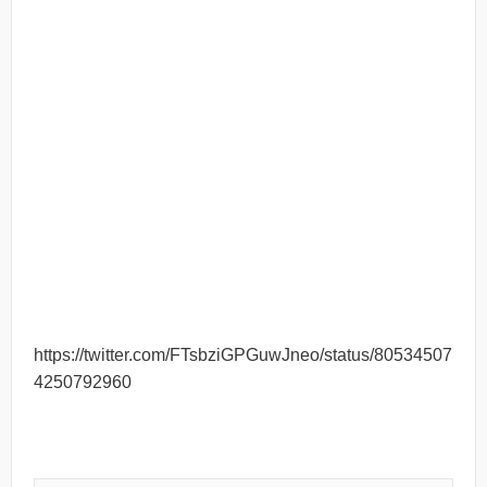
https://twitter.com/FTsbziGPGuwJneo/status/80534507
4250792960