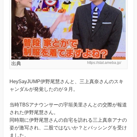
https://stat.ameba.jp/
出典
HeySayJUMP伊野尾慧さんと、三上真奈さんのスキ
ャンダルが発覚したのが９月。
当時TBSアナウンサーの宇垣美里さんとの交際が報道
された伊野尾慧さん。
同時期に伊野尾慧さんの自宅を訪れる三上真奈アナの
姿が激写され、二股ではないか？とバッシングを受け
ました。