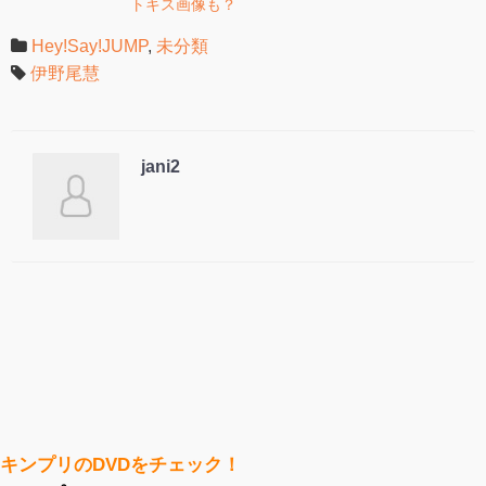
トキス画像も？
Hey!Say!JUMP
,
未分類
伊野尾慧
jani2
キンプリのDVDをチェック！