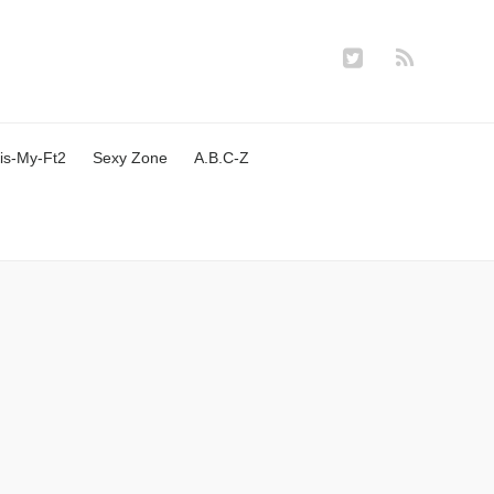
is-My-Ft2
Sexy Zone
A.B.C-Z