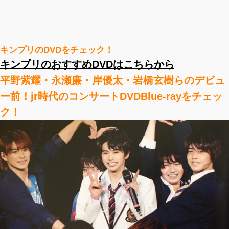
キンプリのDVDをチェック！
キンプリのおすすめDVDはこちらから
平野紫耀・永瀬廉・岸優太・岩橋玄樹らのデビュ
ー前！jr時代のコンサートDVDBlue-rayをチェッ
ク！