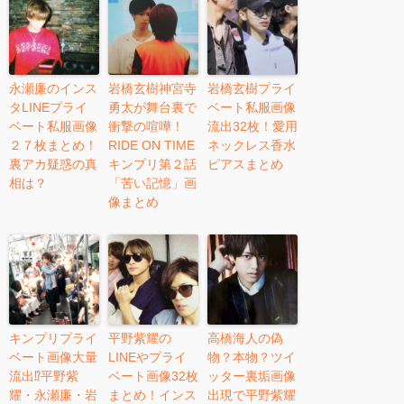
永瀬廉のインス
岩橋玄樹神宮寺
岩橋玄樹プライ
タLINEプライ
勇太が舞台裏で
ベート私服画像
ベート私服画像
衝撃の喧嘩！
流出32枚！愛用
２７枚まとめ！
RIDE ON TIME
ネックレス香水
裏アカ疑惑の真
キンプリ第２話
ピアスまとめ
相は？
「苦い記憶」画
像まとめ
キンプリプライ
平野紫耀の
高橋海人の偽
ベート画像大量
LINEやプライ
物？本物？ツイ
流出⁉︎平野紫
ベート画像32枚
ッター裏垢画像
耀・永瀬廉・岩
まとめ！インス
出現で平野紫耀