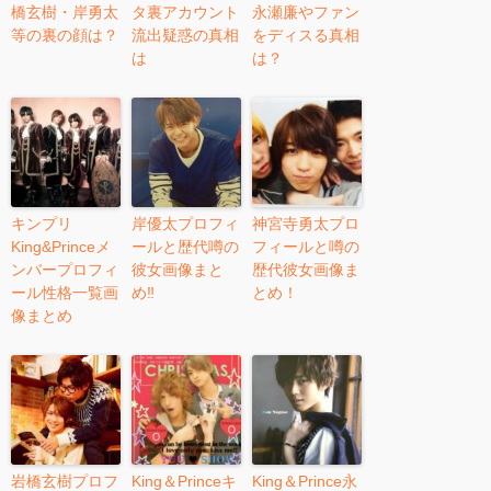
橋玄樹・岸勇太
タ裏アカウント
永瀬廉やファン
等の裏の顔は？
流出疑惑の真相
をディスる真相
は
は？
キンプリ
岸優太プロフィ
神宮寺勇太プロ
King&Princeメ
ールと歴代噂の
フィールと噂の
ンバープロフィ
彼女画像まと
歴代彼女画像ま
ール性格一覧画
め‼︎
とめ！
像まとめ
岩橋玄樹プロフ
King＆Princeキ
King＆Prince永