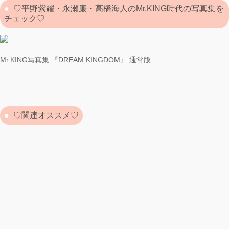
♡平野紫耀・永瀬廉・高橋海人のMr.KING時代の写真集を
チェック♡
Mr.KING写真集 『DREAM KINGDOM』 通常版
♡関連オススメ♡