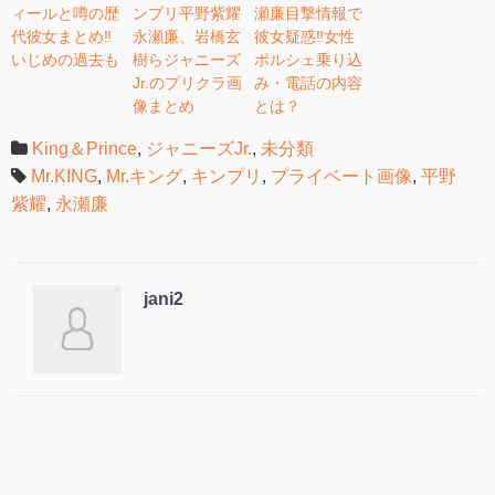
ィールと噂の歴
ンプリ平野紫耀
瀬廉目撃情報で
代彼女まとめ‼︎
永瀬廉、岩橋玄
彼女疑惑‼︎女性
いじめの過去も
樹らジャニーズ
ポルシェ乗り込
Jr.のプリクラ画
み・電話の内容
像まとめ
とは？
King＆Prince
,
ジャニーズJr.
,
未分類
Mr.KING
,
Mr.キング
,
キンプリ
,
プライベート画像
,
平野
紫耀
,
永瀬廉
jani2