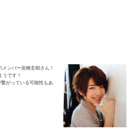
プリのメンバー岩橋玄樹さん！
ようです！
が繋がっている可能性もあ