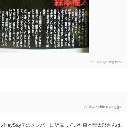
http://up.gc-img.net/
https://iwiz-chie.c.yimg.jp/
ープHeySay７のメンバーに所属していた森本龍太郎さんは、