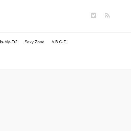
is-My-Ft2
Sexy Zone
A.B.C-Z