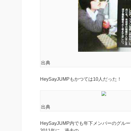
出典
HeySayJUMPもかつては10人だった！
出典
HeySayJUMP内でも年下メンバーのグル
2011年に、過去の