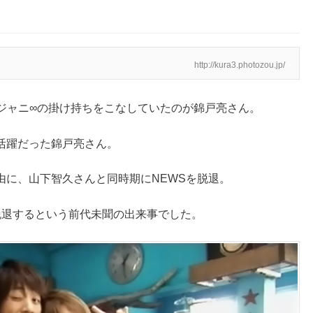
http://kura3.photozou.jp/
ジャニ∞の掛け持ちをこなしていたのが錦戸亮さん。
活躍だった錦戸亮さん。
由に、山下智久さんと同時期にNEWSを脱退。
脱退するという前代未聞の出来事でした。