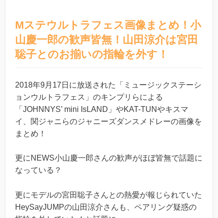
Mステウルトラフェス画像まとめ！小
山慶一郎の歓声皆無！山田涼介は宮田
聡子とのお揃いの指輪を外す！
2018年9月17日に放送された「ミュージックステーシ
ョンウルトラフェス」のキンプリらによる
「JOHNNYS’ mini IsLAND」やKAT-TUNやキスマ
イ、関ジャニらのジャニーズダンスメドレーの画像を
まとめ！
更にNEWS小山慶一郎さんの歓声がほぼ皆無で話題に
なっている？
更にモデルの宮田聡子さんとの熱愛が報じられていた
HeySayJUMPの山田涼介さんも、ペアリング疑惑の