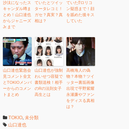
沙汰になったス
ていたとツイッ
ていた⁉︎ロリコ
キャンダル噂ま
タータレコミ！
ン疑惑まで！顔
とめ！山口達也
ガセ？真実？真
を舐めた後キス
からジャニーズ
相は？
していた
Jr.まで
山口達也緊急会
山口達也が強制
高橋海人の偽
見コメント全文
わいせつ容疑で
物？本物？ツイ
とTOKIOメンバ
書類送検！相手
ッター裏垢画像
ーからのコメン
のRの法則女子
出現で平野紫耀
トまとめ
高生とは
永瀬廉やファン
をディスる真相
は？
TOKIO
,
未分類
山口達也