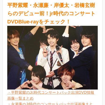
平野紫耀・永瀬廉・岸優太・岩橋玄樹
らのデビュー前！jr時代のコンサート
DVDBlue-rayをチェック！
・平野紫耀のJr.時代コンサートバック出演DVD情報
画像一覧まとめ
・永瀬廉のJr時代のコンサートバック出演画像まと