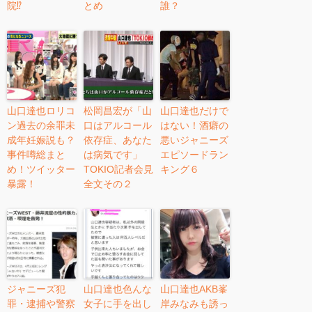
院⁉︎
とめ
誰？
山口達也ロリコ
松岡昌宏が「山
山口達也だけで
ン過去の余罪未
口はアルコール
はない！酒癖の
成年妊娠説も？
依存症、あなた
悪いジャニーズ
事件噂総まと
は病気です」
エピソードラン
め！ツイッター
TOKIO記者会見
キング６
暴露！
全文その２
ジャニーズ犯
山口達也色んな
山口達也AKB峯
罪・逮捕や警察
女子に手を出し
岸みなみも誘っ