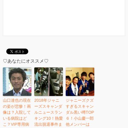
♡あなたにオススメ♡
山口達也の現在
2018年ジャニ
ジャニーズクズ
の姿が悲惨！画
ーズスキャンダ
すぎるスキャン
像は？入院して
ルニュースラン
ダル黒い噂TOP
いる病院はど
キング10！熱愛
６！小山慶一郎
こ？VIP専用病
流出脱退事件ま
他メンバーは