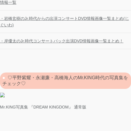
情報一覧
・岩橋玄樹のJr.時代からの出演コンサートDVD情報画像一覧まとめ(じ
ぐいわ)
・岸優太のJr.時代コンサートバック出演DVD情報画像一覧まとめ！
♡平野紫耀・永瀬廉・高橋海人のMr.KING時代の写真集を
チェック♡
Mr.KING写真集 『DREAM KINGDOM』 通常版