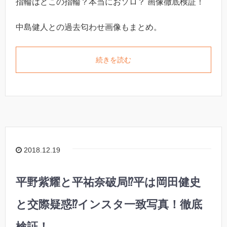
指輪はどこの指輪？本当におソロ？ 画像徹底検証！
中島健人との過去匂わせ画像もまとめ。
続きを読む
2018.12.19
平野紫耀と平祐奈破局⁉︎平は岡田健史
と交際疑惑⁉︎インスタ一致写真！徹底
検証！